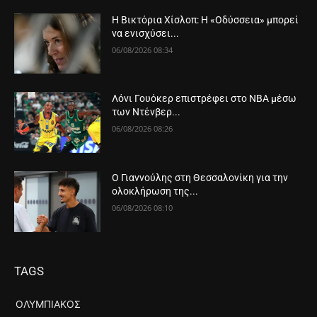
Η Βικτόρια Χίσλοπ: Η «Οδύσσεια» μπορεί
να ενισχύσει...
06/08/2026 08:34
Λόνι Γουόκερ επιστρέφει στο NBA μέσω
των Ντένβερ...
06/08/2026 08:26
Ο Γιαννούλης στη Θεσσαλονίκη για την
ολοκλήρωση της...
06/08/2026 08:10
TAGS
ΟΛΥΜΠΙΑΚΌΣ