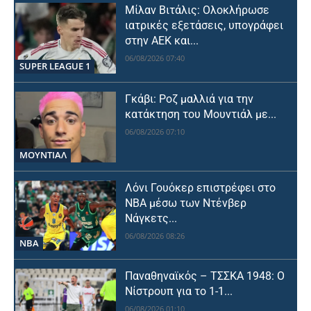
Μίλαν Βιτάλις: Ολοκλήρωσε
ιατρικές εξετάσεις, υπογράφει
στην ΑΕΚ και...
06/08/2026 07:40
SUPER LEAGUE 1
Γκάβι: Ροζ μαλλιά για την
κατάκτηση του Μουντιάλ με...
06/08/2026 07:10
ΜΟΥΝΤΙΆΛ
Λόνι Γουόκερ επιστρέφει στο
NBA μέσω των Ντένβερ
Νάγκετς...
06/08/2026 08:26
NBA
Παναθηναϊκός – ΤΣΣΚΑ 1948: Ο
Νίστρουπ για το 1-1...
06/08/2026 01:10