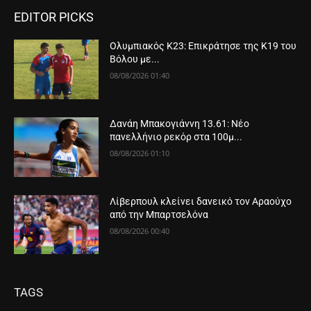
EDITOR PICKS
Ολυμπιακός Κ23: Επικράτησε της Κ19 του
Βόλου με...
08/08/2026 01:40
Δανάη Μπακογιάννη 13.61: Νέο
πανελλήνιο ρεκόρ στα 100μ...
08/08/2026 01:10
Λίβερπουλ κλείνει δανεικό τον Αραούχο
από την Μπαρτσελόνα
08/08/2026 00:40
TAGS