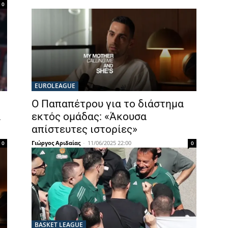
0
EUROLEAGUE
Ο Παπαπέτρου για το διάστημα
α
εκτός ομάδας: «Άκουσα
απίστευτες ιστορίες»
Γιώργος Αριδαίας
-
11/06/2025 22:00
0
0
BASKET LEAGUE