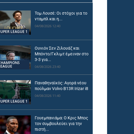
Τομ Λουσέ: Οι στόχοι για το
νταμπλ και η...
04/08/2026 12:40
SUPER LEAGUE 1
Ουνιόν Σεν Ζιλουάζ και
Μπόντο/Γκλιμτ έμειναν στο
3-3 για...
CHAMPIONS
LEAGUE
04/08/2026 23:40
Παναθηναϊκός: Αγορά νέου
πούλμαν Volvo B13R Irizar i8
04/08/2026 11:40
SUPER LEAGUE 1
Γουεμπανιάμα: Ο Κρις Μπος
τον συμβουλεύει για την
πιστή...