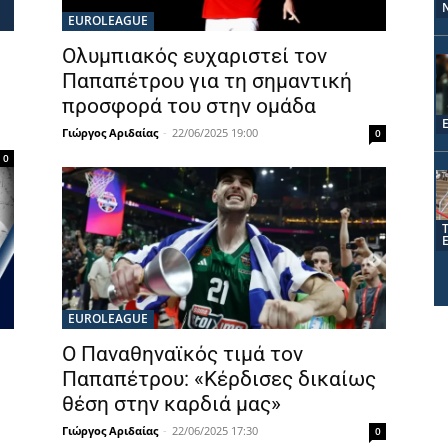
EUROLEAGUE
Ολυμπιακός ευχαριστεί τον
Παπαπέτρου για τη σημαντική
προσφορά του στην ομάδα
Γιώργος Αριδαίας
-
22/06/2025 19:00
0
0
EUROLEAGUE
Ο Παναθηναϊκός τιμά τον
Παπαπέτρου: «Κέρδισες δικαίως
θέση στην καρδιά μας»
Γιώργος Αριδαίας
-
22/06/2025 17:30
0