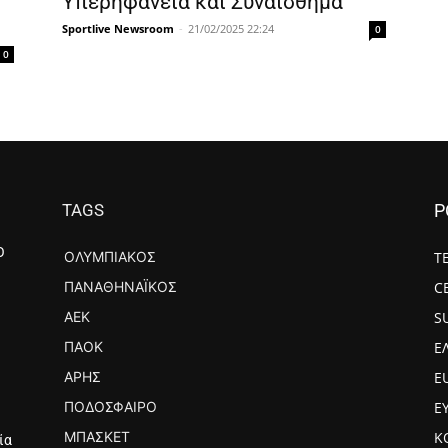
–
Υπερηφάνεια και Συναίσθημα
Sportlive Newsroom
-
21/02/2025 22:24
0
0
TAGS
P
Ο
ΟΛΥΜΠΙΑΚΌΣ
Τ
ΠΑΝΑΘΗΝΑΪΚΌΣ
C
ΑΕΚ
S
ΠΑΟΚ
Ε
ΆΡΗΣ
E
ΠΟΔΌΣΦΑΙΡΟ
Ε
ΜΠΆΣΚΕΤ
Κ
ία