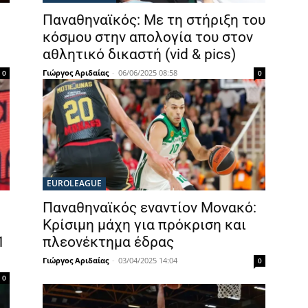
Παναθηναϊκός: Με τη στήριξη του
κόσμου στην απολογία του στον
αθλητικό δικαστή (vid & pics)
Γιώργος Αριδαίας
-
06/06/2025 08:58
0
0
EUROLEAGUE
Παναθηναϊκός εναντίον Μονακό:
Κρίσιμη μάχη για πρόκριση και
1
πλεονέκτημα έδρας
Γιώργος Αριδαίας
-
03/04/2025 14:04
0
0