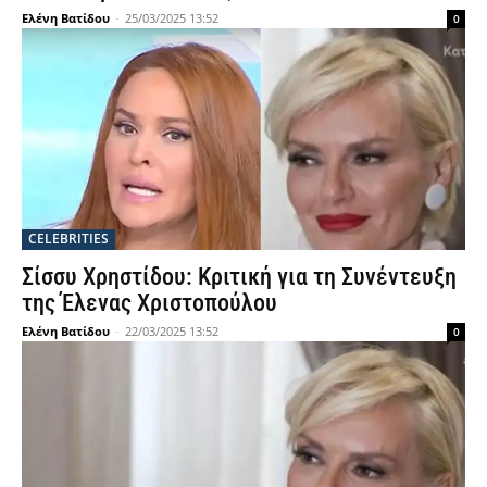
Ελένη Βατίδου
-
25/03/2025 13:52
0
CELEBRITIES
Σίσσυ Χρηστίδου: Κριτική για τη Συνέντευξη
της Έλενας Χριστοπούλου
Ελένη Βατίδου
-
22/03/2025 13:52
0