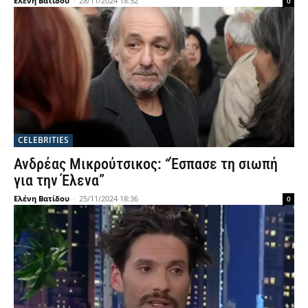
Ελένη Βατίδου
-
28/11/2024 18:52
0
CELEBRITIES
Ανδρέας Μικρούτσικος: “Έσπασε τη σιωπή
για την Έλενα”
Ελένη Βατίδου
-
25/11/2024 18:36
0