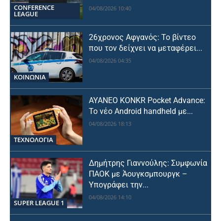
CONFERENCE
04/08/2026 10:40
LEAGUE
26χρονος Αφγανός: Το βίντεο
που τον δείχνει να μεταφέρει...
04/08/2026 04:35
ΚΟΙΝΩΝΙΑ
AYANEO KONKR Pocket Advance:
Το νέο Android handheld με...
04/08/2026 18:13
ΤΕΧΝΟΛΟΓΙΑ
Δημήτρης Γιαννούλης: Συμφωνία
ΠΑΟΚ με Άουγκσμπουργκ –
Υπογράφει την...
04/08/2026 14:10
SUPER LEAGUE 1