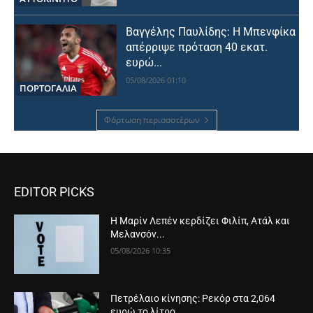
Βαγγέλης Παυλίδης: Η Μπενφίκα
απέρριψε πρόταση 40 εκατ.
ευρώ...
05/08/2026 01:10
ΠΟΡΤΟΓΑΛΙΑ
Φόρτωση περισσοτέρων
EDITOR PICKS
Η Μαρίν Λεπέν κερδίζει Φιλίπ, Ατάλ και
Μελανσόν...
05/08/2026 10:35
Πετρέλαιο κίνησης: Ρεκόρ στα 2,064
ευρώ το λίτρο,...