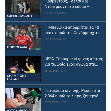
Γιουβέντους, Τσέλσι και
Ντόρτμουντ στο κάδρο –...
05/08/2026 07:40
SUPER LEAGUE 1
Η Μπενφίκα απορρίπτει τα 40
εκατ. ευρώ της Φενέρμπαχτσε...
05/08/2026 08:40
ΠΟΡΤΟΓΑΛΙΑ
UEFA: Τέσσερις κίτρινες κάρτες
για τιμωρία ενός αγώνα στη...
05/08/2026 10:10
CHAMPIONS
LEAGUE
Πετρέλαιο κίνησης: Ρεκόρ στα
2,064 ευρώ το λίτρο, ξεπερνά...
05/08/2026 10:17
ΑΥΤΟΚΙΝΗΤΟ