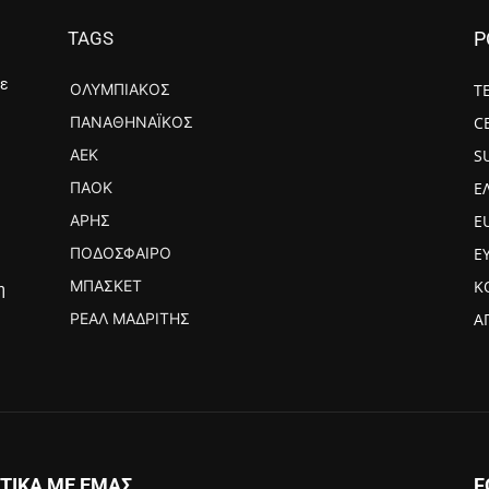
TAGS
P
με
ΟΛΥΜΠΙΑΚΌΣ
Τ
ΠΑΝΑΘΗΝΑΪΚΌΣ
C
ΑΕΚ
S
ΠΑΟΚ
Ε
ΆΡΗΣ
E
ΠΟΔΌΣΦΑΙΡΟ
Ε
ΜΠΆΣΚΕΤ
Κ
η
ΡΕΆΛ ΜΑΔΡΊΤΗΣ
Α
ΤΙΚΑ ΜΕ ΕΜΑΣ
F