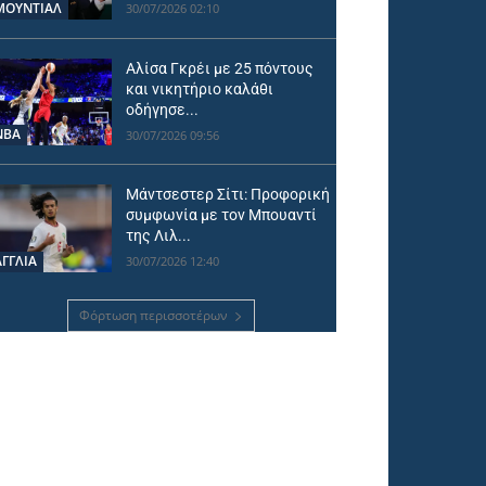
ΜΟΥΝΤΙΆΛ
30/07/2026 02:10
Αλίσα Γκρέι με 25 πόντους
και νικητήριο καλάθι
οδήγησε...
NBA
30/07/2026 09:56
Μάντσεστερ Σίτι: Προφορική
συμφωνία με τον Μπουαντί
της Λιλ...
ΑΓΓΛΙΑ
30/07/2026 12:40
Φόρτωση περισσοτέρων