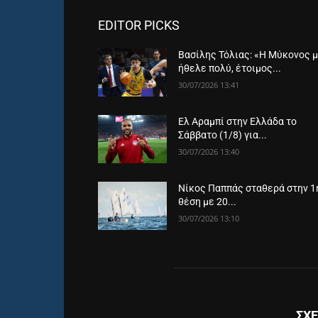
EDITOR PICKS
Βασίλης Τόλιας: «Η Μύκονος 
ήθελε πολύ, έτοιμος...
30/07/2026 13:41
Ελ Αραμπί στην Ελλάδα το
Σάββατο (1/8) για...
30/07/2026 13:40
Νίκος Παππάς σταθερά στην 1
θέση με 20...
30/07/2026 13:10
ΣΧΕ