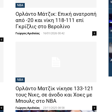
NBA
Ορλάντο Μάτζικ: Επική ανατροπή
από -20 και νίκη 118-111 επί
Γκρίζλις στο Βερολίνο
Γιώργος Αριδαίας
-
16/01/2026 00:42
0
0
NBA
Ορλάντο Ματζίκ νίκησε 133-121
τους Νικς, σε άνοδο και Χοκς με
Μπουλς στο ΝΒΑ
Γιώργος Αριδαίας
-
23/11/2025 08:58
0
0