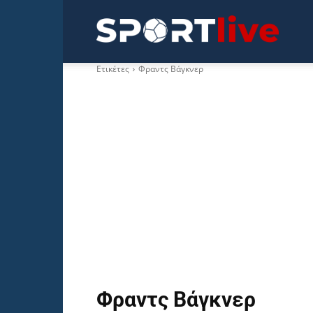
Sportli
Ετικέτες
Φραντς Βάγκνερ
Φραντς Βάγκνερ