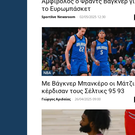
Αμφίβολος ο Φραντς Βάγκνερ γ
το Ευρωμπάσκετ
Sportlive Newsroom
-
02/05/2025 12:30
NBA
Με Βάγκνερ Μπανκέρο οι Μάτζι
κέρδισαν τους Σέλτικς 95 93
Γιώργος Αριδαίας
-
26/04/2025 09:00