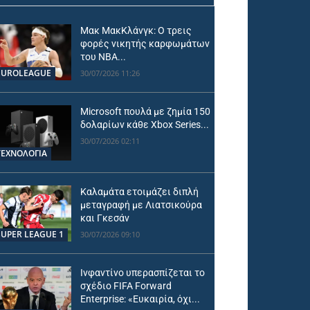
Μακ ΜακΚλάνγκ: Ο τρεις
φορές νικητής καρφωμάτων
του ΝΒΑ...
EUROLEAGUE
30/07/2026 11:26
Microsoft πουλά με ζημία 150
δολαρίων κάθε Xbox Series...
30/07/2026 02:11
ΤΕΧΝΟΛΟΓΙΑ
Καλαμάτα ετοιμάζει διπλή
μεταγραφή με Λιατσικούρα
και Γκεσάν
SUPER LEAGUE 1
30/07/2026 09:10
Ινφαντίνο υπερασπίζεται το
σχέδιο FIFA Forward
Enterprise: «Ευκαιρία, όχι...