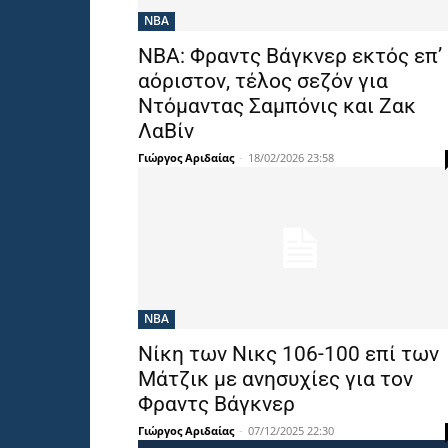
NBA
ΝΒΑ: Φραντς Βάγκνερ εκτός επ’
αόριστον, τέλος σεζόν για
Ντόμαντας Σαμπόνις και Ζακ
ΛαΒίν
Γιώργος Αριδαίας
-
18/02/2026 23:58
NBA
Νίκη των Νικς 106-100 επί των
Μάτζικ με ανησυχίες για τον
Φραντς Βάγκνερ
Γιώργος Αριδαίας
-
07/12/2025 22:30