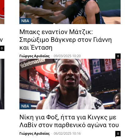
NBA
Μπακς εναντίον Μάτζικ:
ν
Σπρώξιμο Βάγκνερ στον Γιάννη
και Ένταση
0
Γιώργος Αριδαίας
-
09/03/2025 10:20
0
NBA
Νίκη για Φοξ, ήττα για Κινγκς με
ΛαΒίν στον παρθενικό αγώνα του
Γιώργος Αριδαίας
-
06/02/2025 10:16
0