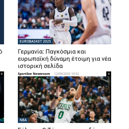
EUROBASKET 2025
ό
Γερμανία: Παγκόσμια και
ευρωπαϊκή δύναμη έτοιμη για νέα
ιστορική σελίδα
Sportlive Newsroom
-
12/09/2025 19:52
0
0
NBA