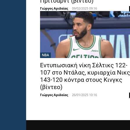
Πρίτσαρντ (βίντεο)
Γιώργος Αριδαίας
-
09/02/2025 09:16
NBA
Εντυπωσιακή νίκη Σέλτικς 122-
107 στο Ντάλας, κυριαρχία Νικς
143-120 κόντρα στους Κινγκς
(βίντεο)
Γιώργος Αριδαίας
-
26/01/2025 10:16