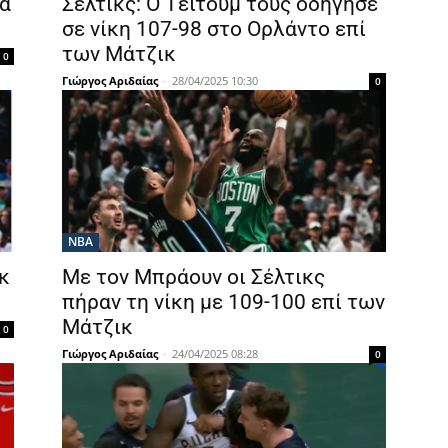
ια
Σέλτικς: Ο Τέιτουμ τους οδήγησε
σε νίκη 107-98 στο Ορλάντο επί
των Μάτζικ
0
Γιώργος Αριδαίας
-
28/04/2025 10:30
0
NBA
κ
Με τον Μπράουν οι Σέλτικς
πήραν τη νίκη με 109-100 επί των
Μάτζικ
0
Γιώργος Αριδαίας
-
24/04/2025 08:28
0