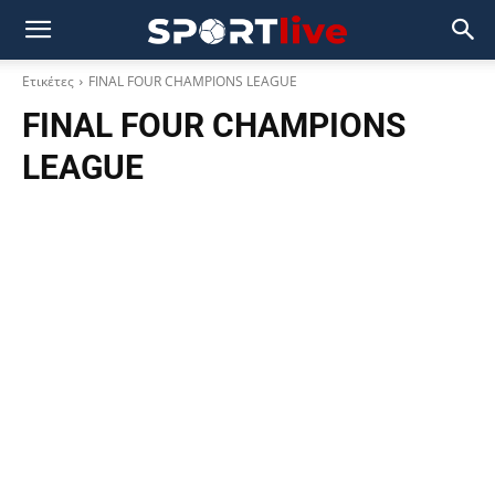
Ετικέτες
FINAL FOUR CHAMPIONS LEAGUE
FINAL FOUR CHAMPIONS
LEAGUE