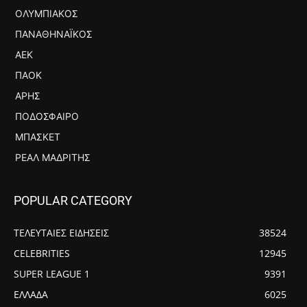
ΟΛΥΜΠΙΑΚΌΣ
ΠΑΝΑΘΗΝΑΪΚΌΣ
ΑΕΚ
ΠΑΟΚ
ΆΡΗΣ
ΠΟΔΌΣΦΑΙΡΟ
ΜΠΆΣΚΕΤ
ΡΕΆΛ ΜΑΔΡΊΤΗΣ
POPULAR CATEGORY
ΤΕΛΕΥΤΑΙΕΣ ΕΙΔΗΣΕΙΣ
38524
CELEBRITIES
12945
SUPER LEAGUE 1
9391
ΕΛΛΑΔΑ
6025