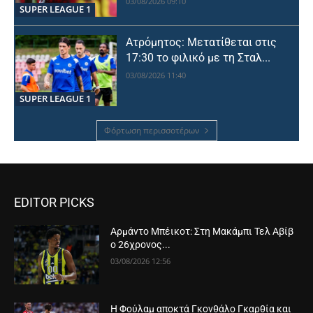
03/08/2026 09:10
SUPER LEAGUE 1
Ατρόμητος: Μετατίθεται στις
17:30 το φιλικό με τη Σταλ...
03/08/2026 11:40
SUPER LEAGUE 1
Φόρτωση περισσοτέρων
EDITOR PICKS
Αρμάντο Μπέικοτ: Στη Μακάμπι Τελ Αβίβ
ο 26χρονος...
03/08/2026 12:56
Η Φούλαμ αποκτά Γκονθάλο Γκαρθία και