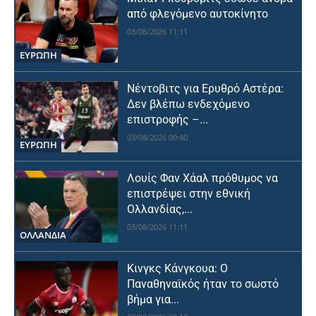
από φλεγόμενο αυτοκίνητο
03/08/2026 11:11
ΕΥΡΩΠΗ
Νέντοβιτς για Ερυθρό Αστέρα:
Δεν βλέπω ενδεχόμενο
επιστροφής –...
03/08/2026 00:40
ΕΥΡΩΠΗ
Λουίς Φαν Χάαλ πρόθυμος να
επιστρέψει στην εθνική
Ολλανδίας,...
03/08/2026 11:11
OΛΛΑΝΔΊΑ
Κινγκς Κάνγκουα: Ο
Παναθηναϊκός ήταν το σωστό
βήμα για...