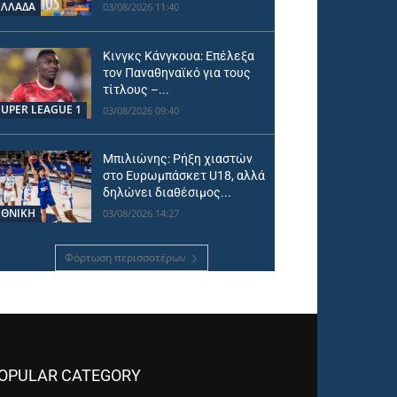
ΕΛΛΑΔΑ
03/08/2026 11:40
Κινγκς Κάνγκουα: Επέλεξα
τον Παναθηναϊκό για τους
τίτλους –...
SUPER LEAGUE 1
03/08/2026 09:40
Μπιλιώνης: Ρήξη χιαστών
στο Ευρωμπάσκετ U18, αλλά
δηλώνει διαθέσιμος...
ΕΘΝΙΚΉ
03/08/2026 14:27
Φόρτωση περισσοτέρων
OPULAR CATEGORY