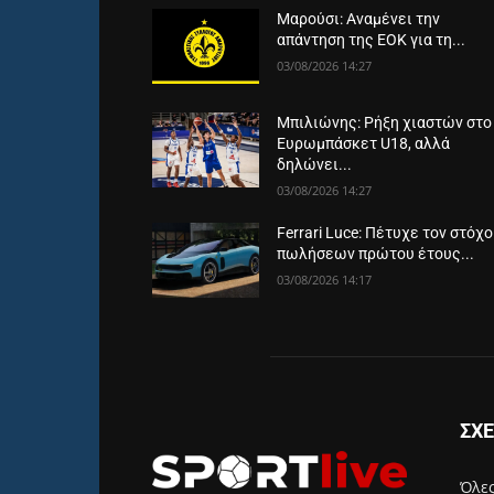
Μαρούσι: Αναμένει την
απάντηση της ΕΟΚ για τη...
03/08/2026 14:27
Μπιλιώνης: Ρήξη χιαστών στο
Ευρωμπάσκετ U18, αλλά
δηλώνει...
03/08/2026 14:27
Ferrari Luce: Πέτυχε τον στόχο
πωλήσεων πρώτου έτους...
03/08/2026 14:17
ΣΧΕ
Όλες