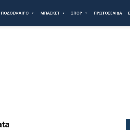
ve.gr
ΠΟΔΟΣΦΑΙΡΟ
ΜΠΑΣΚΕΤ
ΣΠΟΡ
ΠΡΩΤΟΣΕΛΙΔΑ
ata