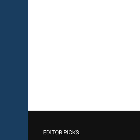
EDITOR PICKS