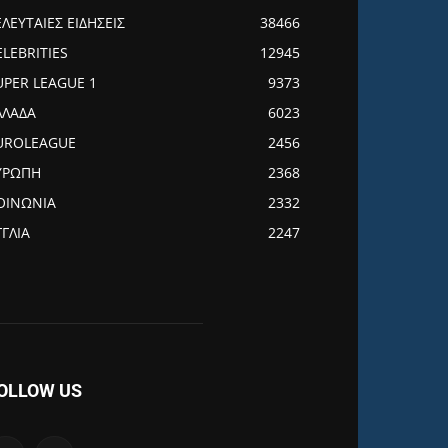
ΕΛΕΥΤΑΙΕΣ ΕΙΔΗΣΕΙΣ
38466
ELEBRITIES
12945
UPER LEAGUE 1
9373
ΛΛΑΔΑ
6023
UROLEAGUE
2456
ΥΡΩΠΗ
2368
ΟΙΝΩΝΙΑ
2332
ΓΓΛΙΑ
2247
OLLOW US