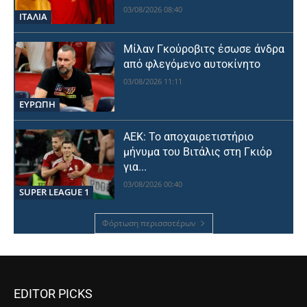
03/08/2026 08:40
ΙΤΑΛΙΑ
Μίλαν Γκούροβιτς έσωσε άνδρα
από φλεγόμενο αυτοκίνητο
03/08/2026 11:11
ΕΥΡΩΠΗ
ΑΕΚ: Το αποχαιρετιστήριο
μήνυμα του Βιτάλις στη Γκιόρ
για...
03/08/2026 00:40
SUPER LEAGUE 1
Φόρτωση περισσοτέρων
EDITOR PICKS