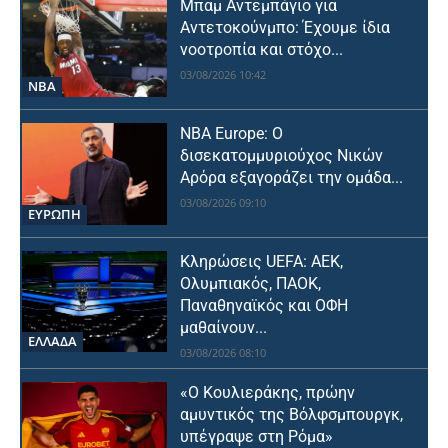
Μπαμ Αντεμπάγιο για
Αντετοκούνμπο: Έχουμε ίδια
νοοτροπία και στόχο...
03/08/2026 10:42
NBA
NBA Europe: Ο
δισεκατομμυριούχος Νικών
Αρόρα εξαγοράζει την ομάδα...
03/08/2026 09:10
ΕΥΡΩΠΗ
Κληρώσεις UEFA: ΑΕΚ,
Ολυμπιακός, ΠΑΟΚ,
Παναθηναϊκός και ΟΦΗ
μαθαίνουν...
ΕΛΛΑΔΑ
03/08/2026 08:10
«Ο Κουλιεράκης, πρώην
αμυντικός της Βόλφσμπουργκ,
υπέγραψε στη Ρόμα»