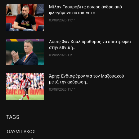
Μίλαν Γκούροβιτς έσωσε άνδρα από
φλεγόμενο αυτοκίνητο
03/08/2026 11:11
Λουίς Φαν Χάαλ πρόθυμος να επιστρέψει
στην εθνική...
03/08/2026 11:11
Άρης: Ενδιαφέρον για τον Μαζουακού
μετά την ακύρωση...
03/08/2026 11:11
TAGS
ΟΛΥΜΠΙΑΚΌΣ