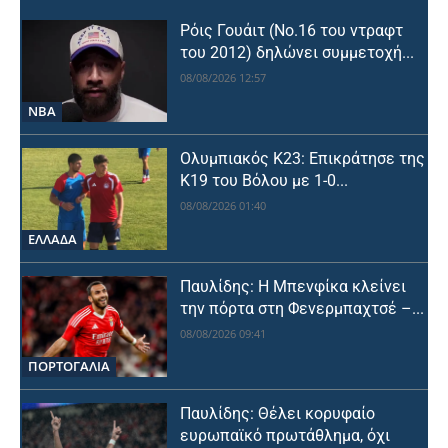
Ρόις Γουάιτ (Νο.16 του ντραφτ
του 2012) δηλώνει συμμετοχή...
08/08/2026 12:57
NBA
Ολυμπιακός Κ23: Επικράτησε της
Κ19 του Βόλου με 1-0...
08/08/2026 01:40
ΕΛΛΑΔΑ
Παυλίδης: Η Μπενφίκα κλείνει
την πόρτα στη Φενερμπαχτσέ –...
08/08/2026 09:41
ΠΟΡΤΟΓΑΛΙΑ
Παυλίδης: Θέλει κορυφαίο
ευρωπαϊκό πρωτάθλημα, όχι