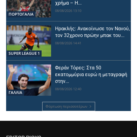
χρήμα – Η...
08/08/2026 13:10
ΠΟΡΤΟΓΑΛΙΑ
Ηρακλής: Ανακοίνωσε τον Νανού,
τον 32χρονο πρώην μπακ του...
08/08/2026 14:41
SUPER LEAGUE 1
Φεράν Τόρες: Στα 50
εκατομμύρια ευρώ η μεταγραφή
στην...
08/08/2026 12:40
ΓΑΛΛΙΑ
Φόρτωση περισσοτέρων