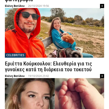
Ελένη Βατίδου
-
26/10/2024 19:56
0
CELEBRITIES
Εριέττα Κούρκουλου: Ελευθερία για τις
γυναίκες κατά τη διάρκεια του τοκετού
Ελένη Βατίδου
-
19/10/2024 23:42
0