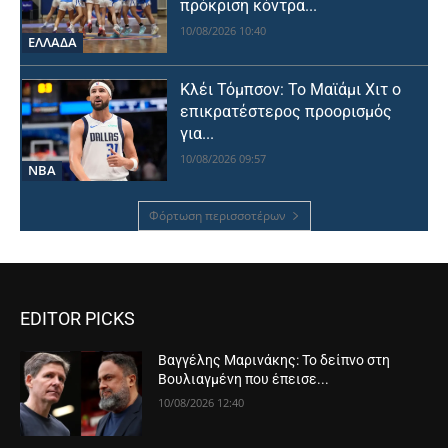
πρόκριση κόντρα...
10/08/2026 10:40
ΕΛΛΑΔΑ
Κλέι Τόμπσον: Το Μαϊάμι Χιτ ο
επικρατέστερος προορισμός
για...
10/08/2026 09:57
NBA
Φόρτωση περισσοτέρων
EDITOR PICKS
Βαγγέλης Μαρινάκης: Το δείπνο στη
Βουλιαγμένη που έπεισε...
10/08/2026 12:40