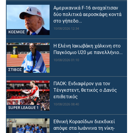
Αμερικανικά F-16 αναχαίτισαν
δύο πολιτικά αεροσκάφη κοντά
στο γήπεδο...
10/08/2026 12:34
ΚΟΣΜΟΣ
Η Ελένη Ιακωβάκη χάλκινη στο
Παγκόσμιο U20 με πανελλήνιο...
10/08/2026 01:10
ΣΤΙΒΟΣ
ΠΑΟΚ: Ενδιαφέρον για τον
Τένγκστεντ, θετικός ο Δανός
επιθετικός
10/08/2026 08:40
SUPER LEAGUE 1
Εθνική Κορασίδων διεκδικεί
απόψε στα Ιωάννινα τη νίκη-