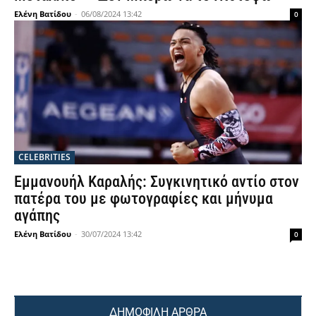
Ελένη Βατίδου
-
06/08/2024 13:42
0
CELEBRITIES
Εμμανουήλ Καραλής: Συγκινητικό αντίο στον
πατέρα του με φωτογραφίες και μήνυμα
αγάπης
Ελένη Βατίδου
-
30/07/2024 13:42
0
ΔΗΜΟΦΙΛΗ ΑΡΘΡΑ