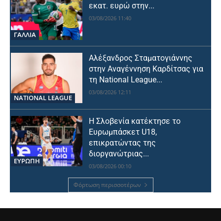
εκατ. ευρώ στην...
03/08/2026 11:40
ΓΑΛΛΙΑ
Αλέξανδρος Σταματογιάννης
στην Αναγέννηση Καρδίτσας για
τη National League...
03/08/2026 12:11
NATIONAL LEAGUE
Η Σλοβενία κατέκτησε το
Ευρωμπάσκετ U18,
επικρατώντας της
διοργανώτριας...
ΕΥΡΩΠΗ
03/08/2026 00:10
Φόρτωση περισσοτέρων