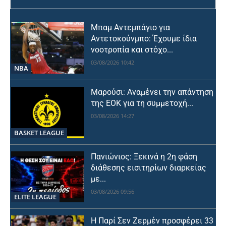
Μπαμ Αντεμπάγιο για
Αντετοκούνμπο: Έχουμε ίδια
νοοτροπία και στόχο...
03/08/2026 10:42
NBA
Μαρούσι: Αναμένει την απάντηση
της ΕΟΚ για τη συμμετοχή...
03/08/2026 14:27
BASKET LEAGUE
Πανιώνιος: Ξεκινά η 2η φάση
διάθεσης εισιτηρίων διαρκείας
με...
03/08/2026 09:56
ELITE LEAGUE
Η Παρί Σεν Ζερμέν προσφέρει 33