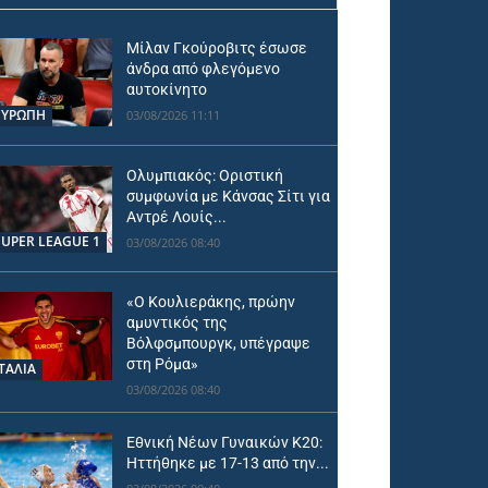
Μίλαν Γκούροβιτς έσωσε
άνδρα από φλεγόμενο
αυτοκίνητο
ΕΥΡΩΠΗ
03/08/2026 11:11
Ολυμπιακός: Οριστική
συμφωνία με Κάνσας Σίτι για
Αντρέ Λουίς...
SUPER LEAGUE 1
03/08/2026 08:40
«Ο Κουλιεράκης, πρώην
αμυντικός της
Βόλφσμπουργκ, υπέγραψε
στη Ρόμα»
ΙΤΑΛΙΑ
03/08/2026 08:40
Εθνική Νέων Γυναικών Κ20:
Ηττήθηκε με 17-13 από την...