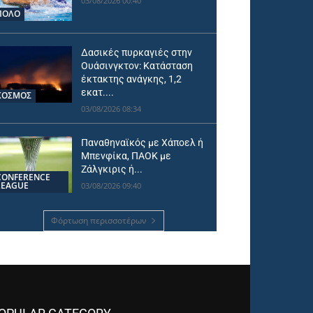
03/08/2026 00:40
ΠΟΛΟ
Δασικές πυρκαγιές στην
Ουάσινγκτον: Κατάσταση
έκτακτης ανάγκης, 1,2
εκατ....
ΚΟΣΜΟΣ
03/08/2026 08:34
Παναθηναϊκός με Χάποελ ή
Μπενφίκα, ΠΑΟΚ με
Ζάλγκιρις ή...
CONFERENCE
LEAGUE
03/08/2026 09:40
Φόρτωση περισσοτέρων