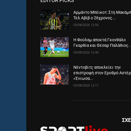
EDITOR PICKS
Αρμάντο Μπέικοτ: Στη Μακάμπ
Τελ Αβίβ ο 26χρονος...
03/08/2026 12:56
Η Φούλαμ αποκτά Γκονθάλο
Γκαρθία και Θέσαρ Παλάθιος..
03/08/2026 12:40
Νέντοβιτς αποκλείει την
επιστροφή στον Ερυθρό Αστέρ
«Ένιωσα...
03/08/2026 12:11
ΣΧΕ