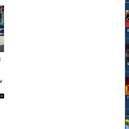
8
ν
0