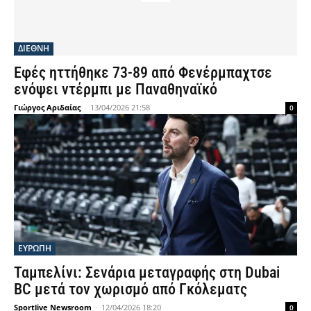
ΔΙΕΘΝΗ
Εφές ηττήθηκε 73-89 από Φενέρμπαχτσε
ενόψει ντέρμπι με Παναθηναϊκό
Γιώργος Αριδαίας
-
13/04/2026 21:58
0
ΕΥΡΩΠΗ
Ταμπελίνι: Σενάρια μεταγραφής στη Dubai
BC μετά τον χωρισμό από Γκόλεματς
Sportlive Newsroom
-
12/04/2026 18:20
0