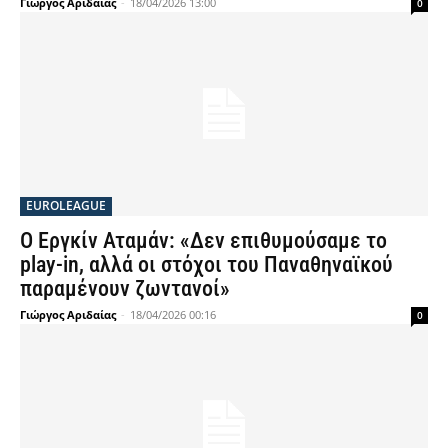
Γιώργος Αριδαίας
-
18/04/2026 13:00
0
EUROLEAGUE
Ο Εργκίν Αταμάν: «Δεν επιθυμούσαμε το
play-in, αλλά οι στόχοι του Παναθηναϊκού
παραμένουν ζωντανοί»
Γιώργος Αριδαίας
-
18/04/2026 00:16
0