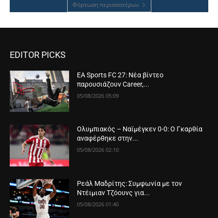
Φόρτωση περισσοτέρων
EDITOR PICKS
EA Sports FC 27: Νέα βίντεο
παρουσιάζουν Career,...
05/08/2026 05:09
Ολυμπιακός – Ναϊμέγκεν 0-0: Ο Γκαρθία
αναφέρθηκε στην...
05/08/2026 02:10
Ρεάλ Μαδρίτης: Συμφωνία με τον
Ντέιμιαν Τζόουνς για...
05/08/2026 01:40