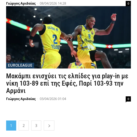
Γιώργος Αριδαίας
-
08/04/2026 14:28
0
EUROLEAGUE
Μακάμπι ενισχύει τις ελπίδες για play-in με
νίκη 103-89 επί της Εφές, Παρί 103-93 την
Αρμάνι
Γιώργος Αριδαίας
-
03/04/2026 01:04
0
1
2
3