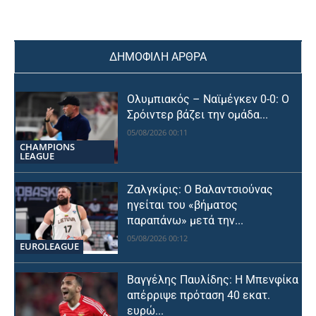
ΔΗΜΟΦΙΛΗ ΑΡΘΡΑ
Ολυμπιακός – Ναϊμέγκεν 0-0: Ο
Σρόιντερ βάζει την ομάδα...
05/08/2026 00:11
CHAMPIONS
LEAGUE
Ζαλγκίρις: Ο Βαλαντσιούνας
ηγείται του «βήματος
παραπάνω» μετά την...
05/08/2026 00:12
EUROLEAGUE
Βαγγέλης Παυλίδης: Η Μπενφίκα
απέρριψε πρόταση 40 εκατ.
ευρώ...