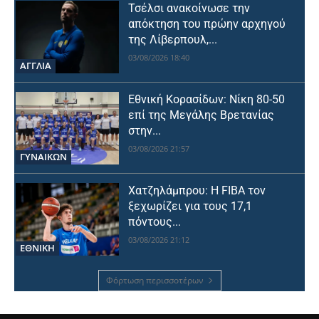
Τσέλσι ανακοίνωσε την
απόκτηση του πρώην αρχηγού
της Λίβερπουλ,...
03/08/2026 18:40
ΑΓΓΛΙΑ
Εθνική Κορασίδων: Νίκη 80-50
επί της Μεγάλης Βρετανίας
στην...
03/08/2026 21:57
ΓΥΝΑΙΚΩΝ
Χατζηλάμπρου: Η FIBA τον
ξεχωρίζει για τους 17,1
πόντους...
03/08/2026 21:12
ΕΘΝΙΚΉ
Φόρτωση περισσοτέρων