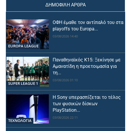
ΔΗΜΟΦΙΛΗ ΑΡΘΡΑ
ΟΦΗ έμαθε τον αντίπαλό του στα
playoffs του Europa...
03/08/2026 14:40
EUROPA LEAGUE
Παναθηναϊκός Κ15: Ξεκίνησε με
Αμανατίδη η προετοιμασία για
τη...
03/08/2026 01:10
SUPER LEAGUE 1
Η Sony υπερασπίζεται το τέλος
των φυσικών δίσκων
PlayStation...
03/08/2026 22:11
ΤΕΧΝΟΛΟΓΙΑ