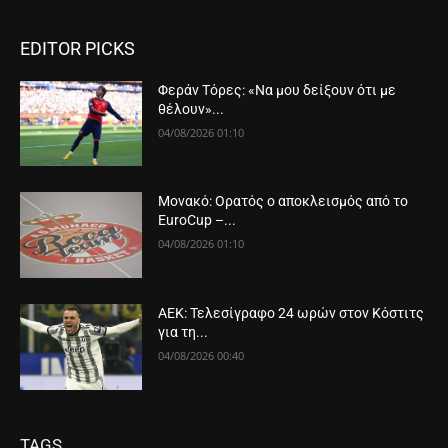
EDITOR PICKS
Φεράν Τόρες: «Να μου δείξουν ότι με
θέλουν»...
04/08/2026 01:10
Μονακό: Ορατός ο αποκλεισμός από το
EuroCup –...
04/08/2026 01:10
ΑΕΚ: Τελεσίγραφο 24 ωρών στον Κόστιτς
για τη...
04/08/2026 00:40
TAGS