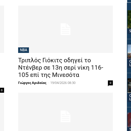
NBA
Τριπλός Γιόκιτς οδηγεί το
Ντένβερ σε 13η σερί νίκη 116-
105 επί της Μινεσότα
Γιώργος Αριδαίας
-
19/04/2026 08:30
0
0