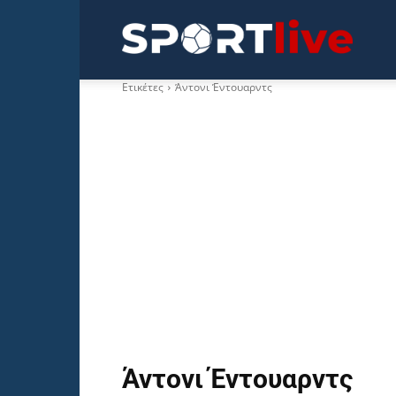
Sportli
Ετικέτες
Άντονι Έντουαρντς
Άντονι Έντουαρντς