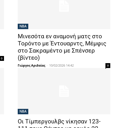
NBA
Μινεσότα εν αναμονή ματς στο
Τορόντο με Έντουαρντς, Μέμφις
στο Σακραμέντο με Σπένσερ
(βίντεο)
0
Γιώργος Αριδαίας
-
10/02/2026 14:42
0
NBA
Οι Τίμπεργουλβς νίκησαν 123-