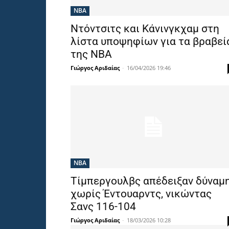
NBA
Ντόντσιτς και Κάνινγκχαμ στη
λίστα υποψηφίων για τα βραβεί
της NBA
Γιώργος Αριδαίας
-
16/04/2026 19:46
NBA
Τίμπεργουλβς απέδειξαν δύναμ
χωρίς Έντουαρντς, νικώντας
Σανς 116-104
Γιώργος Αριδαίας
-
18/03/2026 10:28