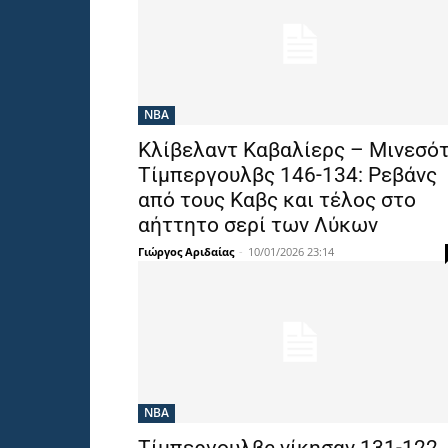
NBA
Κλίβελαντ Καβαλίερς – Μινεσό
Τίμπεργουλβς 146-134: Ρεβάνς
από τους Καβς και τέλος στο
αήττητο σερί των Λύκων
Γιώργος Αριδαίας
-
10/01/2026 23:14
NBA