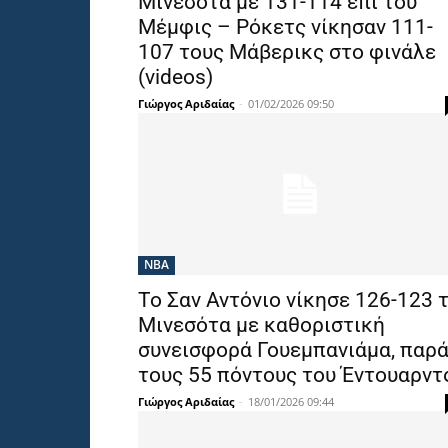
Μινεσότα με 131-114 επί του
Μέμφις – Ρόκετς νίκησαν 111-
107 τους Μάβερικς στο φινάλε
(videos)
Γιώργος Αριδαίας
-
01/02/2026 09:50
NBA
Το Σαν Αντόνιο νίκησε 126-123 
Μινεσότα με καθοριστική
συνεισφορά Γουεμπανιάμα, παρ
τους 55 πόντους του Έντουαρντ
Γιώργος Αριδαίας
-
18/01/2026 09:44