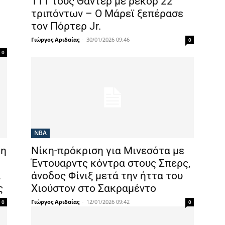
111 τους Θάντερ με ρεκόρ 22
τριπόντων – Ο Μάρεϊ ξεπέρασε
τον Πόρτερ Jr.
Γιώργος Αριδαίας
-
30/01/2026 09:46
0
0
NBA
τη
Νίκη-πρόκριση για Μινεσότα με
Έντουαρντς κόντρα στους Σπερς,
ά
άνοδος Φίνιξ μετά την ήττα του
ς
Χιούστον στο Σακραμέντο
Γιώργος Αριδαίας
-
12/01/2026 09:42
0
0