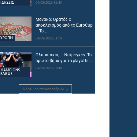
ΕΙΔΗΣΕΙΣ
04/08/2026 13:40
Μονακό: Ορατός ο
αποκλεισμός από το EuroCup
– Το...
ΕΥΡΩΠΗ
04/08/2026 01:10
Ολυμπιακός – Ναϊμέγκεν: Το
πρώτο βήμα για τα playoffs...
04/08/2026 07:40
CHAMPIONS
LEAGUE
Φόρτωση περισσοτέρων