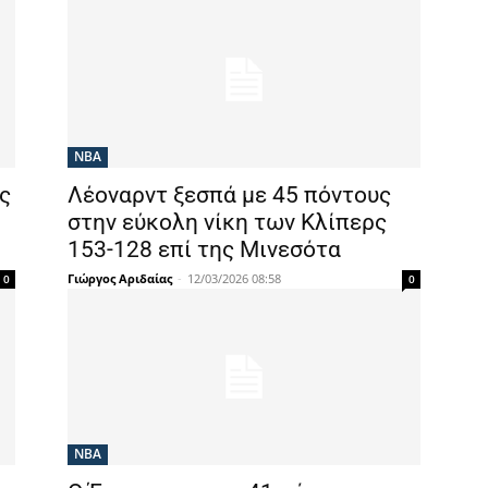
NBA
ς
Λέοναρντ ξεσπά με 45 πόντους
στην εύκολη νίκη των Κλίπερς
153-128 επί της Μινεσότα
Γιώργος Αριδαίας
-
12/03/2026 08:58
0
0
NBA