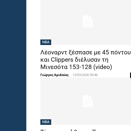
NBA
Λέοναρντ ξέσπασε με 45 πόντου
και Clippers διέλυσαν τη
Μινεσότα 153-128 (video)
Γιώργος Αριδαίας
-
12/03/2026 09:46
NBA