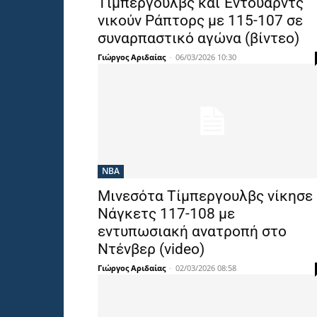
Τίμπεργουλβς και Έντουαρντς
νικούν Ράπτορς με 115-107 σε
συναρπαστικό αγώνα (βίντεο)
Γιώργος Αριδαίας
-
06/03/2026 10:30
NBA
Μινεσότα Τίμπεργουλβς νίκησε
Νάγκετς 117-108 με
εντυπωσιακή ανατροπή στο
Ντένβερ (video)
Γιώργος Αριδαίας
-
02/03/2026 08:58