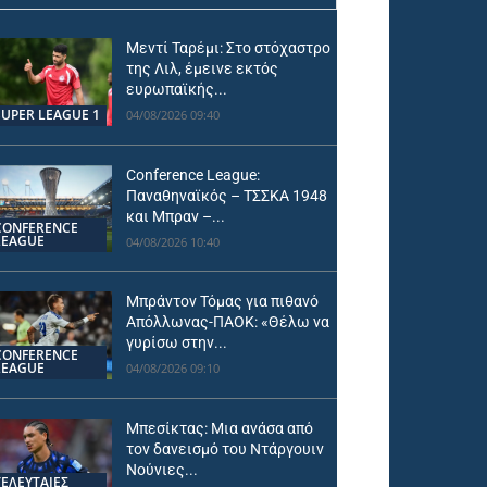
Μεντί Ταρέμι: Στο στόχαστρο
της Λιλ, έμεινε εκτός
ευρωπαϊκής...
SUPER LEAGUE 1
04/08/2026 09:40
Conference League:
Παναθηναϊκός – ΤΣΣΚΑ 1948
και Μπραν –...
CONFERENCE
LEAGUE
04/08/2026 10:40
Μπράντον Τόμας για πιθανό
Απόλλωνας-ΠΑΟΚ: «Θέλω να
γυρίσω στην...
CONFERENCE
LEAGUE
04/08/2026 09:10
Μπεσίκτας: Μια ανάσα από
τον δανεισμό του Ντάργουιν
Νούνιες...
ΤΕΛΕΥΤΑΙΕΣ