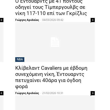
Ο Έντουαρντς με 41 πόντους
οδηγεί τους Τίμπεργουλβς σε
νίκη 117-110 επί των Γκρίζλις
Γιώργος Αριδαίας
-
04/03/2026 09:42
0
0
NBA
Κλίβελαντ Cavaliers με έβδομη
συνεχόμενη νίκη, Έντουαρντς
πετυχαίνει 40άρα για όγδοη
φορά
Γιώργος Αριδαίας
-
21/02/2026 10:31
0
0