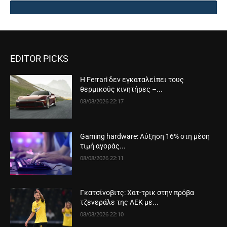
EDITOR PICKS
Η Ferrari δεν εγκαταλείπει τους
θερμικούς κινητήρες –...
08/08/2026 22:17
Gaming hardware: Αύξηση 16% στη μέση
τιμή αγοράς...
08/08/2026 22:11
Γκατσίνοβιτς: Χατ-τρικ στην πρόβα
τζενεράλε της ΑΕΚ με...
08/08/2026 22:10