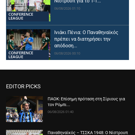
Νίστρουπ για το 1-1...
06/08/2026 01:10
CONFERENCE
LEAGUE
Ινιάκι Πένια: Ο Παναθηναϊκός
πρέπει να διατηρήσει την
απόδοση...
CONFERENCE
06/08/2026 00:10
LEAGUE
EDITOR PICKS
ΠΑΟΚ: Επίσημη πρόταση στη Σίριους για
τον Ρόμπι...
06/08/2026 01:40
Παναθηναϊκός – ΤΣΣΚΑ 1948: Ο Νίστρουπ