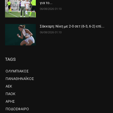
για το...
06/08/2026 01:10
Σάκκαρη: Νίκη με 2-0 σετ (6-3, 6-2) επί...
06/08/2026 01:10
TAGS
ΟΛΥΜΠΙΑΚΌΣ
ΠΑΝΑΘΗΝΑΪΚΌΣ
ΑΕΚ
ΠΑΟΚ
ΆΡΗΣ
ΠΟΔΌΣΦΑΙΡΟ