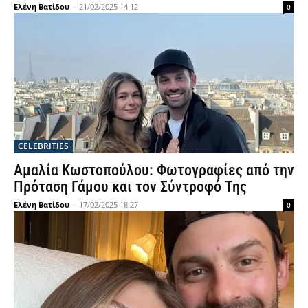
Ελένη Βατίδου
-
21/02/2025 14:12
0
CELEBRITIES
Αμαλία Κωστοπούλου: Φωτογραφίες από την
Πρόταση Γάμου και τον Σύντροφό Της
Ελένη Βατίδου
-
17/02/2025 18:27
0