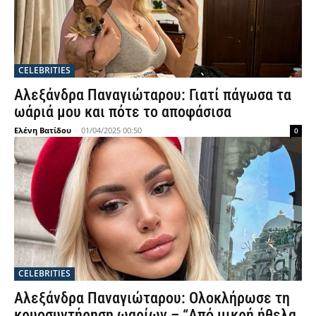
CELEBRITIES
Αλεξάνδρα Παναγιώταρου: Γιατί πάγωσα τα
ωάριά μου και πότε το αποφάσισα
Ελένη Βατίδου
-
01/04/2025 00:50
0
CELEBRITIES
Αλεξάνδρα Παναγιώταρου: Ολοκλήρωσε τη
κρυοσυντήρηση ωαρίων – “Από μικρή ήθελα