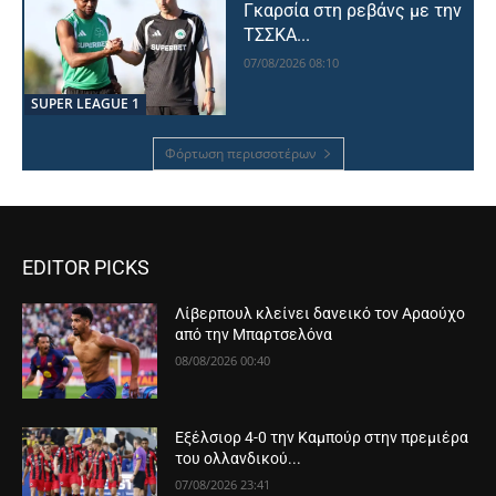
Γκαρσία στη ρεβάνς με την
ΤΣΣΚΑ...
07/08/2026 08:10
SUPER LEAGUE 1
Φόρτωση περισσοτέρων
EDITOR PICKS
Λίβερπουλ κλείνει δανεικό τον Αραούχο
από την Μπαρτσελόνα
08/08/2026 00:40
Εξέλσιορ 4-0 την Καμπούρ στην πρεμιέρα
του ολλανδικού...
07/08/2026 23:41