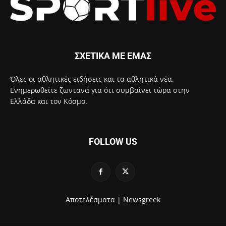
ΣΧΕΤΙΚΑ ΜΕ ΕΜΑΣ
Όλες οι αθλητικές ειδήσεις και τα αθλητικά νέα.
Ενημερωθείτε ζωντανά για ότι συμβαίνει τώρα στην
Ελλάδα και τον Κόσμο.
FOLLOW US
Αποτελέσματα |
Newsgreek