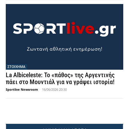
ΣΤΟΙΧΗΜΑ
La Albiceleste: Το «πάθος» της Αργεντινής
πάει στο Μουντιάλ για να γράψει ιστορία!
Sportlive Newsroom
-
16/06/2026 20:30