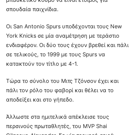
σπουδαία παιχνίδια.
Οι San Antonio Spurs υποδέχονται τους New
York Knicks σε μία αναμέτρηση με τεράστιο
ενδιαφέρον. Οι δύο τους έχουν βρεθεί και πάλι
σε τελικούς, το 1999 με τους Spurs να
κατακτούν τον τίτλο με 4-1.
Τώρα το σύνολο του Μιτς Τζόνσον έχει και
πάλι τον ρόλο του φαβορί και θέλει να το
αποδείξει και στο γήπεδο.
Άλλωστε στα ημιτελικά απέκλεισε τους
περσινούς πρωταθλητές, του MVP Shai