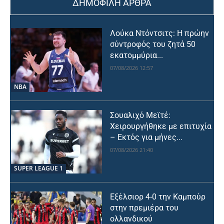
ΔΗΜΟΦΙΛΗ ΑΡΘΡΑ
Λούκα Ντόντσιτς: Η πρώην
σύντροφός του ζητά 50
εκατομμύρια...
07/08/2026 12:57
NBA
Σουαλιχό Μεϊτέ:
Χειρουργήθηκε με επιτυχία
– Εκτός για μήνες...
07/08/2026 21:40
SUPER LEAGUE 1
Εξέλσιορ 4-0 την Καμπούρ
στην πρεμιέρα του
ολλανδικού