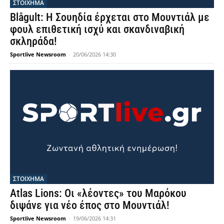
ΣΤΟΙΧΗΜΑ
Blågult: Η Σουηδία έρχεται στο Μουντιάλ με
φουλ επιθετική ισχύ και σκανδιναβική
σκληράδα!
Sportlive Newsroom
-
20/06/2026 14:30
ΣΤΟΙΧΗΜΑ
Atlas Lions: Οι «λέοντες» του Μαρόκου
διψάνε για νέο έπος στο Μουντιάλ!
Sportlive Newsroom
-
19/06/2026 14:31