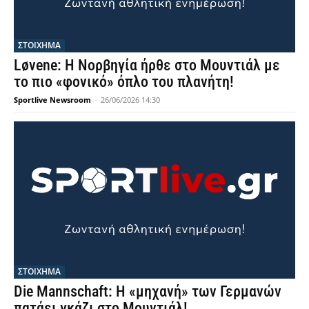
ΣΤΟΙΧΗΜΑ
Løvene: Η Νορβηγία ήρθε στο Μουντιάλ με
το πιο «φονικό» όπλο του πλανήτη!
Sportlive Newsroom
-
26/06/2026 14:30
ΣΤΟΙΧΗΜΑ
Die Mannschaft: Η «μηχανή» των Γερμανών
πατάει γκάζι στο Μουντιάλ!