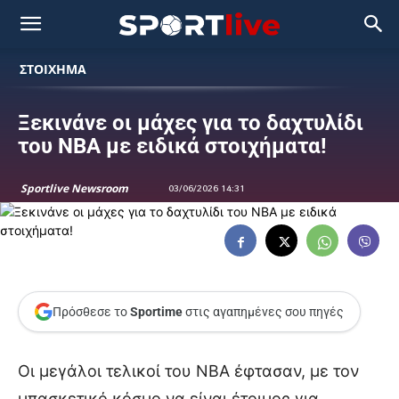
ΣΤΟΙΧΗΜΑ
Ξεκινάνε οι μάχες για το δαχτυλίδι
του ΝΒΑ με ειδικά στοιχήματα!
Sportlive Newsroom
03/06/2026 14:31
Πρόσθεσε το
Sportime
στις αγαπημένες σου πηγές
Οι μεγάλοι τελικοί του NBA έφτασαν, με τον
μπασκετικό κόσμο να είναι έτοιμος για