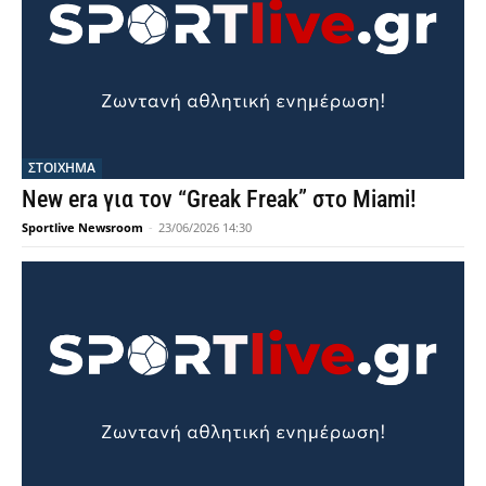
ΣΤΟΙΧΗΜΑ
New era για τον “Greak Freak” στο Miami!
Sportlive Newsroom
-
23/06/2026 14:30