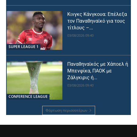
Κινγκς Κάνγκουα: Επέλεξα
τον Παναθηναϊκό για τους
τίτλους –...
03/08/2026 09:40
SUPER LEAGUE 1
Παναθηναϊκός με Χάποελ ή
Μπενφίκα, ΠΑΟΚ με
Ζάλγκιρις ή...
03/08/2026 09:40
CONFERENCE LEAGUE
Φόρτωση περισσοτέρων