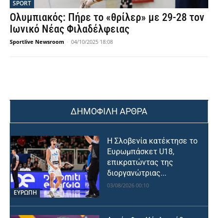
SPORT
Ολυμπιακός: Πήρε το «θρίλερ» με 29-28 τον
Ιωνικό Νέας Φιλαδέλφειας
Sportlive Newsroom
-
04/10/2025 18:08
ΔΗΜΟΦΙΛΗ ΑΡΘΡΑ
Η Σλοβενία κατέκτησε το
Ευρωμπάσκετ U18,
επικρατώντας της
διοργανώτριας...
03/08/2026 00:10
ΕΥΡΩΠΗ