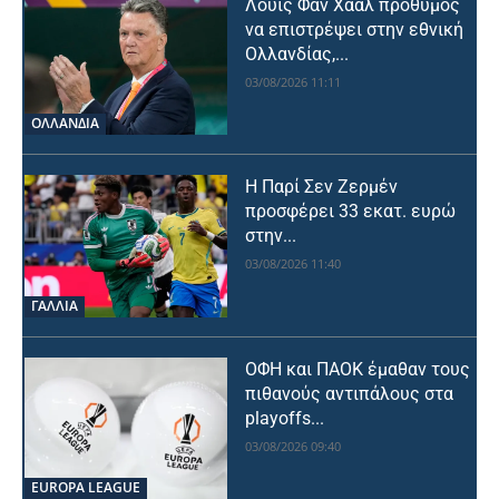
Λουίς Φαν Χάαλ πρόθυμος
να επιστρέψει στην εθνική
Ολλανδίας,...
03/08/2026 11:11
OΛΛΑΝΔΊΑ
Η Παρί Σεν Ζερμέν
προσφέρει 33 εκατ. ευρώ
στην...
03/08/2026 11:40
ΓΑΛΛΙΑ
ΟΦΗ και ΠΑΟΚ έμαθαν τους
πιθανούς αντιπάλους στα
playoffs...
03/08/2026 09:40
EUROPA LEAGUE