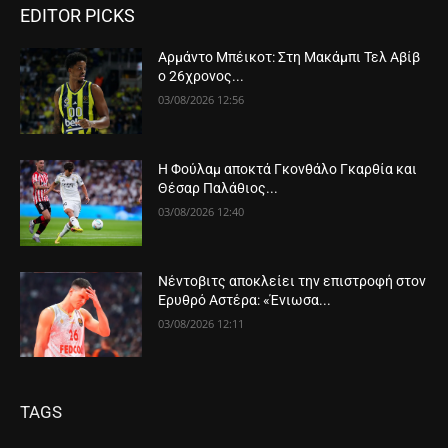
EDITOR PICKS
Αρμάντο Μπέικοτ: Στη Μακάμπι Τελ Αβίβ
ο 26χρονος...
03/08/2026 12:56
Η Φούλαμ αποκτά Γκονθάλο Γκαρθία και
Θέσαρ Παλάθιος...
03/08/2026 12:40
Νέντοβιτς αποκλείει την επιστροφή στον
Ερυθρό Αστέρα: «Ένιωσα...
03/08/2026 12:11
TAGS