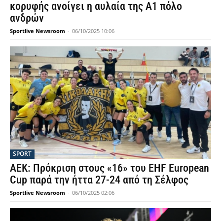
κορυφής ανοίγει η αυλαία της Α1 πόλο
ανδρών
Sportlive Newsroom
-
06/10/2025 10:06
SPORT
ΑΕΚ: Πρόκριση στους «16» του EHF European
Cup παρά την ήττα 27-24 από τη Σέλφος
Sportlive Newsroom
-
06/10/2025 02:06