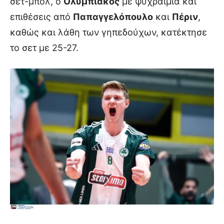
σετ-μπολ, ο
Ολυμπιακός
με ψυχραιμία και
επιθέσεις από
Παπαγγελόπουλο
και
Πέριν
,
καθώς και λάθη των γηπεδούχων, κατέκτησε
το σετ με 25-27.