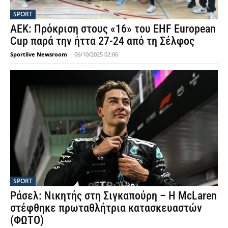
SPORT
ΑΕΚ: Πρόκριση στους «16» του EHF European
Cup παρά την ήττα 27-24 από τη Σέλφος
Sportlive Newsroom
-
06/10/2025 02:06
SPORT
Ράσελ: Νικητής στη Σιγκαπούρη – Η McLaren
στέφθηκε πρωταθλήτρια κατασκευαστών
(ΦΩΤΟ)