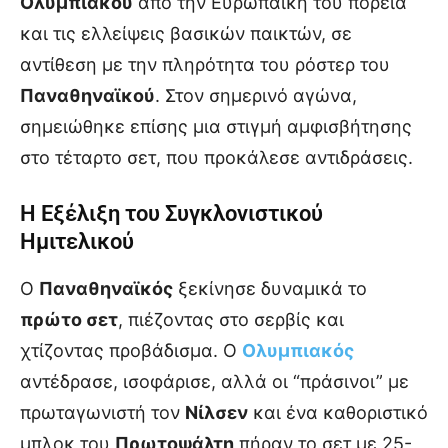
Ολυμπιακού
από την Ευρωπαϊκή του πορεία
και τις ελλείψεις βασικών παικτών, σε
αντίθεση με την πληρότητα του ρόστερ του
Παναθηναϊκού
. Στον σημερινό αγώνα,
σημειώθηκε επίσης μια στιγμή αμφισβήτησης
στο τέταρτο σετ, που προκάλεσε αντιδράσεις.
Η Εξέλιξη του Συγκλονιστικού
Ημιτελικού
Ο
Παναθηναϊκός
ξεκίνησε δυναμικά το
πρώτο σετ
, πιέζοντας στο σερβίς και
χτίζοντας προβάδισμα. Ο
Ολυμπιακός
αντέδρασε, ισοφάρισε, αλλά οι “πράσινοι” με
πρωταγωνιστή τον
Νίλσεν
και ένα καθοριστικό
μπλοκ του
Πρωτοψάλτη
πήραν το σετ με 25-