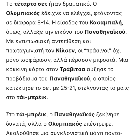
Το
τέταρτο σετ
ήταν δραματικό. Ο
Ολυμπιακός
έδειχνε να ελέγχει, φτάνοντας
σε διαφορά 8-14. Η είσοδος του
Κασαμπαλή
,
όμως, άλλαξε την εικόνα του
Παναθηναϊκού
.
Με εντυπωσιακή αντεπίθεση και
πρωταγωνιστή τον
Νίλσεν
, οι “πράσινοι” όχι
μόνο ισοφάρισαν, αλλά πέρασαν μπροστά. Μια
κόκκινη κάρτα στον
Τράβιτσα
αύξησε το
προβάδισμα του
Παναθηναϊκού
, ο οποίος
κατέκτησε το σετ με 25-21, στέλνοντας το ματς
στο
τάι-μπρέικ
.
Στο
τάι-μπρέικ
, ο
Παναθηναϊκός
ξεκίνησε
δυνατά, αλλά ο
Ολυμπιακός
επέστρεψε.
Ακολούθησε μια συγκλονιστική μάχη πόντο-