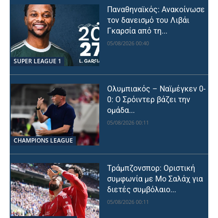
Παναθηναϊκός: Ανακοίνωσε
τον δανεισμό του Λιβάι
Γκαρσία από τη...
05/08/2026 00:40
SUPER LEAGUE 1
Ολυμπιακός – Ναϊμέγκεν 0-
0: Ο Σρόιντερ βάζει την
ομάδα...
05/08/2026 00:11
CHAMPIONS LEAGUE
Τράμπζονσπορ: Οριστική
συμφωνία με Μο Σαλάχ για
διετές συμβόλαιο...
05/08/2026 00:11