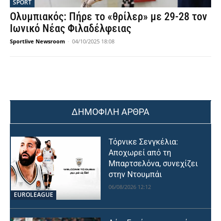
SPORT
Ολυμπιακός: Πήρε το «θρίλερ» με 29-28 τον
Ιωνικό Νέας Φιλαδέλφειας
Sportlive Newsroom
-
04/10/2025 18:08
ΔΗΜΟΦΙΛΗ ΑΡΘΡΑ
Τόρνικε Σενγκέλια:
Αποχωρεί από τη
Μπαρτσελόνα, συνεχίζει
στην Ντουμπάι
06/08/2026 12:12
EUROLEAGUE