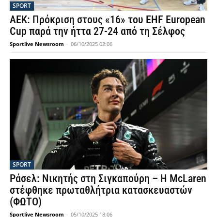
SPORT
ΑΕΚ: Πρόκριση στους «16» του EHF European
Cup παρά την ήττα 27-24 από τη Σέλφος
Sportlive Newsroom
-
06/10/2025 02:06
SPORT
Ράσελ: Νικητής στη Σιγκαπούρη – Η McLaren
στέφθηκε πρωταθλήτρια κατασκευαστών
(ΦΩΤΟ)
Sportlive Newsroom
-
05/10/2025 18:06