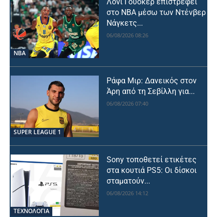
Λόνι Γουόκερ επιστρέφει
στο NBA μέσω των Ντένβερ
Νάγκετς...
06/08/2026 08:26
NBA
Ράφα Μιρ: Δανεικός στον
Άρη από τη Σεβίλλη για...
06/08/2026 07:40
SUPER LEAGUE 1
Sony τοποθετεί ετικέτες
στα κουτιά PS5: Οι δίσκοι
σταματούν...
06/08/2026 14:12
ΤΕΧΝΟΛΟΓΙΑ