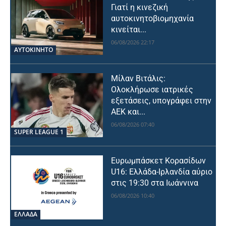
Γιατί η κινεζική
αυτοκινητοβιομηχανία
κινείται...
06/08/2026 22:17
ΑΥΤΟΚΙΝΗΤΟ
Μίλαν Βιτάλις:
Ολοκλήρωσε ιατρικές
εξετάσεις, υπογράφει στην
ΑΕΚ και...
06/08/2026 07:40
SUPER LEAGUE 1
Ευρωμπάσκετ Κορασίδων
U16: Ελλάδα-Ιρλανδία αύριο
στις 19:30 στα Ιωάννινα
06/08/2026 10:40
ΕΛΛΑΔΑ