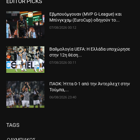
EDITOR PICKS
Εβμπουόμγουαν (MVP G-League) και
Μπίνγκχαμ (EuroCup) οδηγούν το...
07/08/2026 00:12
Βαθμολογία UEFA: Η Ελλάδα υποχώρησε
στην 12η θέση...
07/08/2026 00:11
ΠΑΟΚ: Ήττα 0-1 από την Άντερλεχτ στην
Τούμπα,...
06/08/2026 23:40
TAGS
ΟΛΥΜΠΙΑΚΌΣ