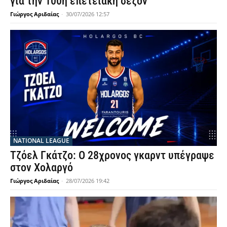
για την 100ή επετειακή σεζόν
Γιώργος Αριδαίας
-
30/07/2026 12:57
NATIONAL LEAGUE
Τζόελ Γκάτζο: Ο 28χρονος γκαρντ υπέγραψε
στον Χολαργό
Γιώργος Αριδαίας
-
28/07/2026 19:42