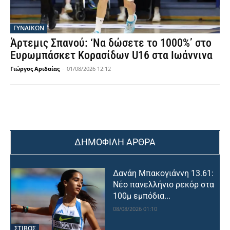
ΓΥΝΑΙΚΩΝ
Άρτεμις Σπανού: ‘Να δώσετε το 1000%’ στο
Ευρωμπάσκετ Κορασίδων U16 στα Ιωάννινα
Γιώργος Αριδαίας
-
01/08/2026 12:12
ΔΗΜΟΦΙΛΗ ΑΡΘΡΑ
Δανάη Μπακογιάννη 13.61:
Νέο πανελλήνιο ρεκόρ στα
100μ εμπόδια...
08/08/2026 01:10
ΣΤΙΒΟΣ