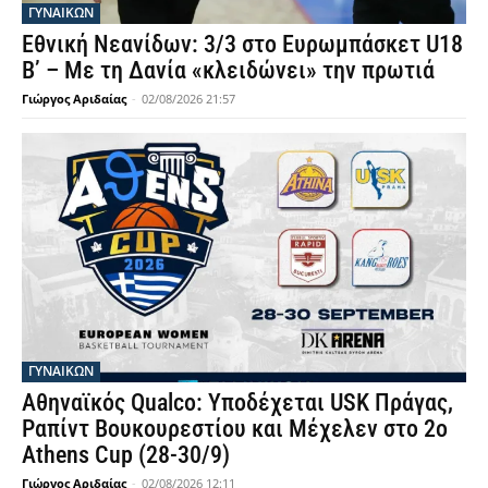
ΓΥΝΑΙΚΩΝ
Εθνική Νεανίδων: 3/3 στο Ευρωμπάσκετ U18
Β’ – Με τη Δανία «κλειδώνει» την πρωτιά
Γιώργος Αριδαίας
-
02/08/2026 21:57
ΓΥΝΑΙΚΩΝ
Αθηναϊκός Qualco: Υποδέχεται USK Πράγας,
Ραπίντ Βουκουρεστίου και Μέχελεν στο 2ο
Athens Cup (28-30/9)
Γιώργος Αριδαίας
-
02/08/2026 12:11