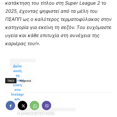
κατάκτηση του τίτλου στη Super League 2 το
2025, έχοντας ψηφιστεί από τα μέλη του
ΠΣΑΠΠ ως ο καλύτερος τερματοφύλακας στην
κατηγορία για εκείνη τη σεζόν. Τoυ ευχόμαστε
υγεία και κάθε επιτυχία στη συνέχεια της
καριέρας του!».
Δείτε
αυτή
τη
δημοσί
TAGS
Κηφισιά
ευση
στο
Instagr
am.
Η ΔΗΜΟΣΊΕΥΣΗ ΚΟΙΝΟΠΟΙΉΘΗΚΕ ΑΠΌ ΤΟ ΧΡΉΣΤΗ KIFISIA