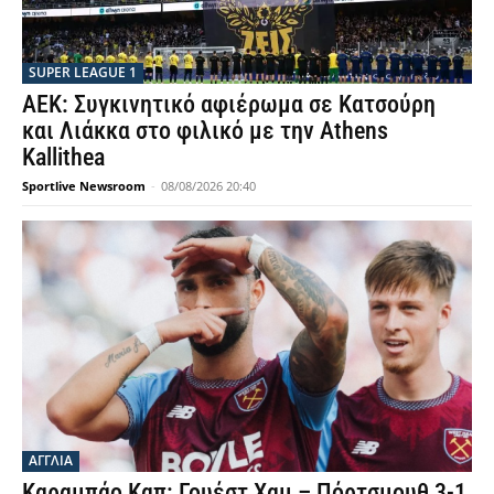
SUPER LEAGUE 1
ΑΕΚ: Συγκινητικό αφιέρωμα σε Κατσούρη
και Λιάκκα στο φιλικό με την Athens
Kallithea
Sportlive Newsroom
-
08/08/2026 20:40
ΑΓΓΛΙΑ
Καραμπάο Καπ: Γουέστ Χαμ – Πόρτσμουθ 3-1,