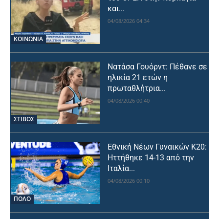
και...
04/08/2026 04:34
ΚΟΙΝΩΝΙΑ
Νατάσα Γουόρντ: Πέθανε σε
ηλικία 21 ετών η
πρωταθλήτρια...
04/08/2026 00:40
ΣΤΙΒΟΣ
Εθνική Νέων Γυναικών Κ20:
Ηττήθηκε 14-13 από την
Ιταλία...
04/08/2026 00:10
ΠΟΛΟ