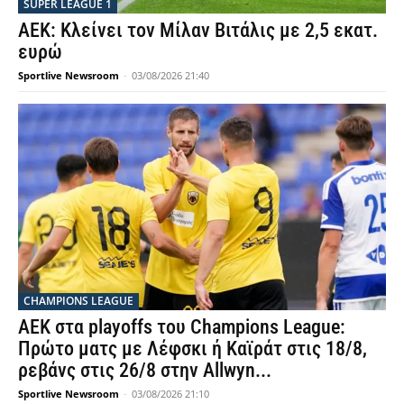
SUPER LEAGUE 1
ΑΕΚ: Κλείνει τον Μίλαν Βιτάλις με 2,5 εκατ.
ευρώ
Sportlive Newsroom
-
03/08/2026 21:40
CHAMPIONS LEAGUE
ΑΕΚ στα playoffs του Champions League:
Πρώτο ματς με Λέφσκι ή Καϊράτ στις 18/8,
ρεβάνς στις 26/8 στην Allwyn...
Sportlive Newsroom
-
03/08/2026 21:10