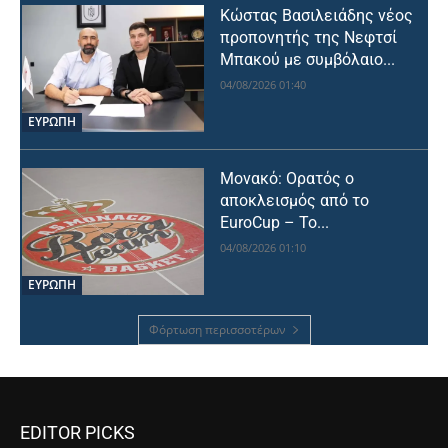
Κώστας Βασιλειάδης νέος
προπονητής της Νεφτσί
Μπακού με συμβόλαιο...
04/08/2026 01:40
ΕΥΡΩΠΗ
Μονακό: Ορατός ο
αποκλεισμός από το
EuroCup – Το...
04/08/2026 01:10
ΕΥΡΩΠΗ
Φόρτωση περισσοτέρων
EDITOR PICKS