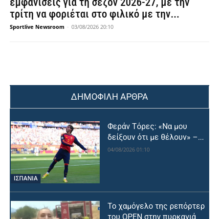
εμφανίσεις για τη σεζόν 2026-27, με την
τρίτη να φοριέται στο φιλικό με την...
Sportlive Newsroom
-
03/08/2026 20:10
ΔΗΜΟΦΙΛΗ ΑΡΘΡΑ
Φεράν Τόρες: «Να μου
δείξουν ότι με θέλουν» –...
04/08/2026 01:10
ΙΣΠΑΝΙΑ
Το χαμόγελο της ρεπόρτερ
του OPEN στην πυρκαγιά