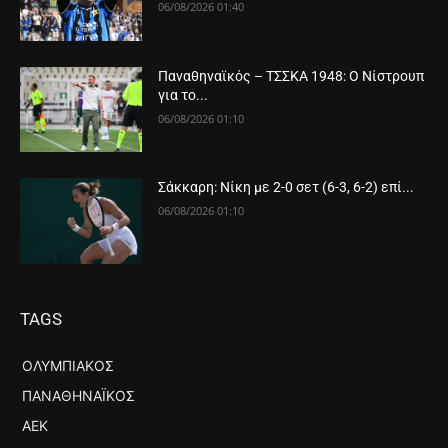
06/08/2026 01:40
Παναθηναϊκός – ΤΣΣΚΑ 1948: Ο Νίστρουπ
για το...
06/08/2026 01:10
Σάκκαρη: Νίκη με 2-0 σετ (6-3, 6-2) επί...
06/08/2026 01:10
TAGS
ΟΛΥΜΠΙΑΚΌΣ
ΠΑΝΑΘΗΝΑΪΚΌΣ
ΑΕΚ