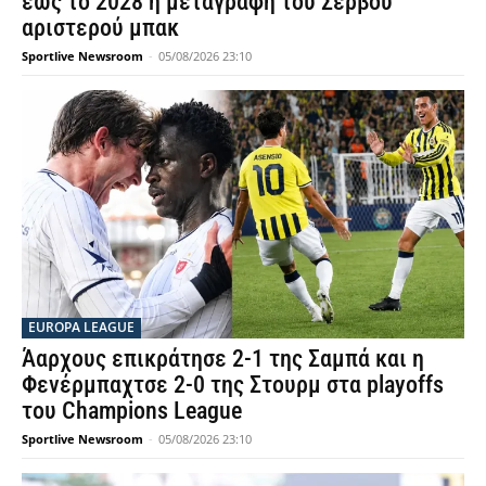
έως το 2028 η μεταγραφή του Σέρβου
αριστερού μπακ
Sportlive Newsroom
-
05/08/2026 23:10
EUROPA LEAGUE
Άαρχους επικράτησε 2-1 της Σαμπά και η
Φενέρμπαχτσε 2-0 της Στουρμ στα playoffs
του Champions League
Sportlive Newsroom
-
05/08/2026 23:10