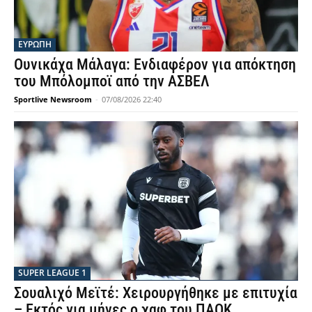
ΕΥΡΩΠΗ
Ουνικάχα Μάλαγα: Ενδιαφέρον για απόκτηση
του Μπόλομποϊ από την ΑΣΒΕΛ
Sportlive Newsroom
-
07/08/2026 22:40
SUPER LEAGUE 1
Σουαλιχό Μεϊτέ: Χειρουργήθηκε με επιτυχία
– Εκτός για μήνες ο χαφ του ΠΑΟΚ