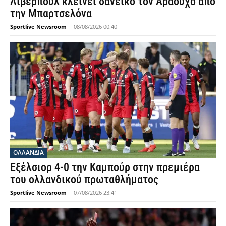
Λίβερπουλ κλείνει δανεικό τον Αραούχο από
την Μπαρτσελόνα
Sportlive Newsroom
-
08/08/2026 00:40
OΛΛΑΝΔΊΑ
Εξέλσιορ 4-0 την Καμπούρ στην πρεμιέρα
του ολλανδικού πρωταθλήματος
Sportlive Newsroom
-
07/08/2026 23:41