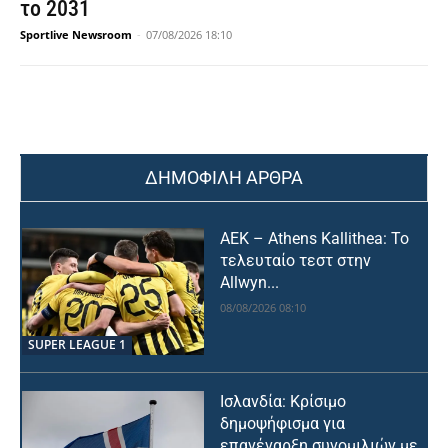
το 2031
Sportlive Newsroom
-
07/08/2026 18:10
ΔΗΜΟΦΙΛΗ ΑΡΘΡΑ
ΑΕΚ – Athens Kallithea: Το
τελευταίο τεστ στην
Allwyn...
08/08/2026 08:10
SUPER LEAGUE 1
Ισλανδία: Κρίσιμο
δημοψήφισμα για
επανέναρξη συνομιλιών με