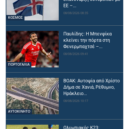
ΕΕ –...
08/08/2026 08:35
ΚΟΣΜΟΣ
Παυλίδης: Η Μπενφίκα
κλείνει την πόρτα στη
Φενερμπαχτσέ –...
08/08/2026 09:41
ΠΟΡΤΟΓΑΛΙΑ
ΒΟΑΚ: Αυτοψία από Χρίστο
Δήμα σε Χανιά, Ρέθυμνο,
Ηράκλειο...
08/08/2026 10:17
ΑΥΤΟΚΙΝΗΤΟ
Ολυμπιακός Κ23: