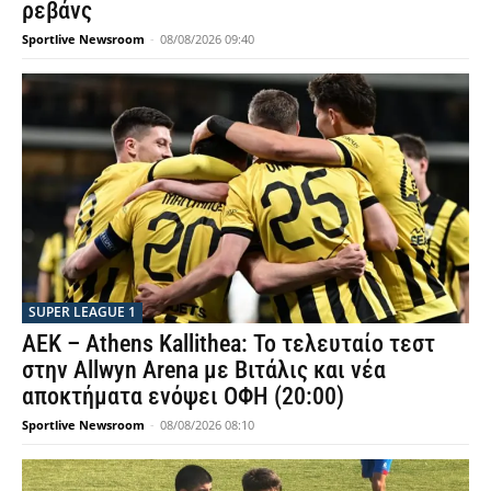
ρεβάνς
Sportlive Newsroom
-
08/08/2026 09:40
SUPER LEAGUE 1
ΑΕΚ – Athens Kallithea: Το τελευταίο τεστ
στην Allwyn Arena με Βιτάλις και νέα
αποκτήματα ενόψει ΟΦΗ (20:00)
Sportlive Newsroom
-
08/08/2026 08:10