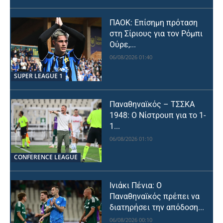
ΠΑΟΚ: Επίσημη πρόταση
στη Σίριους για τον Ρόμπι
Ούρε,...
06/08/2026 01:40
SUPER LEAGUE 1
Παναθηναϊκός – ΤΣΣΚΑ
1948: Ο Νίστρουπ για το 1-
1...
06/08/2026 01:10
CONFERENCE LEAGUE
Ινιάκι Πένια: Ο
Παναθηναϊκός πρέπει να
διατηρήσει την απόδοση...
06/08/2026 00:10