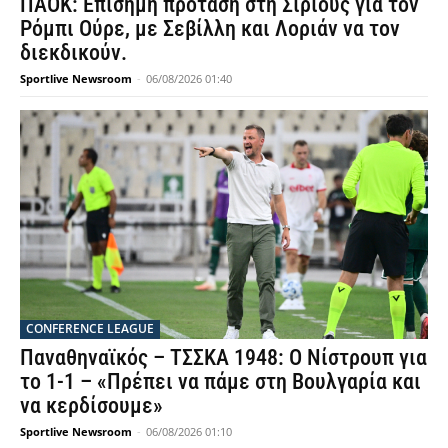
ΠΑΟΚ: Επίσημη πρόταση στη Σίριους για τον
Ρόμπι Ούρε, με Σεβίλλη και Λοριάν να τον
διεκδικούν.
Sportlive Newsroom
-
06/08/2026 01:40
CONFERENCE LEAGUE
Παναθηναϊκός – ΤΣΣΚΑ 1948: Ο Νίστρουπ για
το 1-1 – «Πρέπει να πάμε στη Βουλγαρία και
να κερδίσουμε»
Sportlive Newsroom
-
06/08/2026 01:10