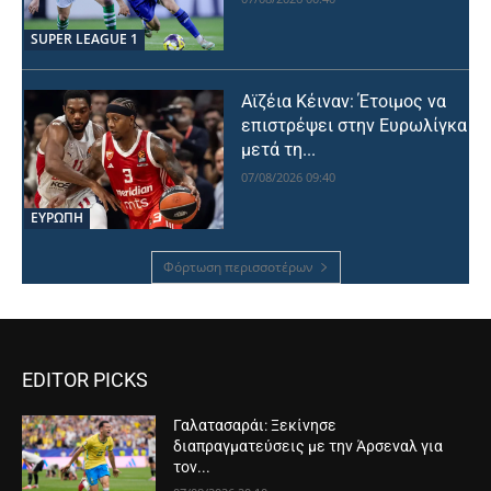
SUPER LEAGUE 1
Αϊζέια Κέιναν: Έτοιμος να
επιστρέψει στην Ευρωλίγκα
μετά τη...
07/08/2026 09:40
ΕΥΡΩΠΗ
Φόρτωση περισσοτέρων
EDITOR PICKS
Γαλατασαράι: Ξεκίνησε
διαπραγματεύσεις με την Άρσεναλ για
τον...