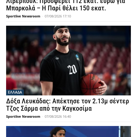
Λίβερπουλ: Προσφέρει 112 εκατ. ευρώ για
Μπαρκολά – Η Παρί θέλει 150 εκατ.
Sportlive Newsroom
-
07/08/2026 17:10
ΕΛΛΑΔΑ
Δόξα Λευκάδας: Απέκτησε τον 2.13μ σέντερ
Τζος Σάρμα από την Καγκοσίμα
Sportlive Newsroom
-
07/08/2026 16:40