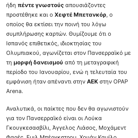
ήδη
πέντε γνωστούς
απουσιάζοντες
προστέθηκε και ο
Χεφτέ Μπετανκόρ
, ο
οποίος θα εκτίσει την ποινή του λόγω
συμπλήρωσης καρτών. Θυμίζουμε ότι ο
Ισπανός επιθετικός, ιδιοκτησίας του
Ολυμπιακού, αγωνίζεται στον Πανσερραϊκό με
τη
μορφή δανεισμού
από τη μεταγραφική
περίοδο του Ιανουαρίου, ενώ η τελευταία του
εμφάνιση ήταν απέναντι στην
ΑΕΚ
στην OPAP
Arena.
Αναλυτικά, οι παίκτες που δεν θα αγωνιστούν
για τον Πανσερραϊκό είναι οι Λούκα
Γκουγκεσασβίλι, Άγγελος Λιάσος, Μοχάμεντ
Φαρές, Εμιλ Μπέργκστρομ, Χουάν Καμίλο