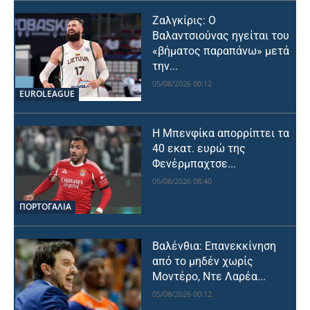
Ζαλγκίρις: Ο
Βαλαντσιούνας ηγείται του
«βήματος παραπάνω» μετά
την...
05/08/2026 00:12
EUROLEAGUE
Η Μπενφίκα απορρίπτει τα
40 εκατ. ευρώ της
Φενέρμπαχτσε...
05/08/2026 08:40
ΠΟΡΤΟΓΑΛΙΑ
Βαλένθια: Επανεκκίνηση
από το μηδέν χωρίς
Μοντέρο, Ντε Λαρέα...
05/08/2026 00:12