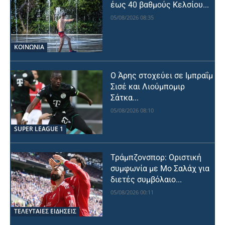
έως 40 βαθμούς Κελσίου...
05/08/2026 08:35
ΚΟΙΝΩΝΙΑ
Ο Άρης στοχεύει σε Ιμπραΐμ
Σισέ και Λιούμπομιρ
Σάτκα...
05/08/2026 08:10
SUPER LEAGUE 1
Τράμπζονσπορ: Οριστική
συμφωνία με Μο Σαλάχ για
διετές συμβόλαιο...
05/08/2026 00:11
ΤΕΛΕΥΤΑΙΕΣ ΕΙΔΗΣΕΙΣ