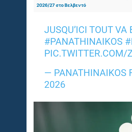
2026/27 στο Βελβεντό
JUSQU’ICI TOUT VA 
#PANATHINAIKOS
#
PIC.TWITTER.COM/
— PANATHINAIKOS F
2026