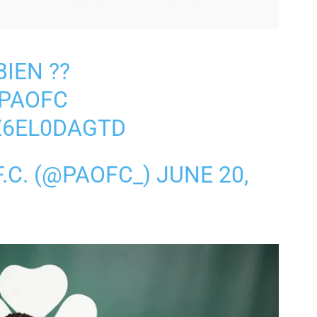
BIEN ??
PAOFC
Z6EL0DAGTD
.C. (@PAOFC_)
JUNE 20,