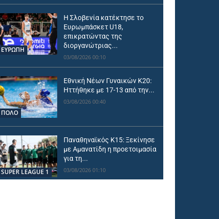
Η Σλοβενία κατέκτησε το
Ευρωμπάσκετ U18,
επικρατώντας της
διοργανώτριας...
ΕΥΡΩΠΗ
03/08/2026 00:10
Εθνική Νέων Γυναικών Κ20:
Ηττήθηκε με 17-13 από την...
03/08/2026 00:40
ΠΟΛΟ
Παναθηναϊκός Κ15: Ξεκίνησε
με Αμανατίδη η προετοιμασία
για τη...
03/08/2026 01:10
SUPER LEAGUE 1