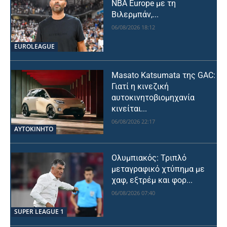
NBA Europe με τη
Βιλερμπάν,...
06/08/2026 18:12
EUROLEAGUE
Masato Katsumata της GAC:
Γιατί η κινεζική
αυτοκινητοβιομηχανία
κινείται...
06/08/2026 22:17
ΑΥΤΟΚΙΝΗΤΟ
Ολυμπιακός: Τριπλό
μεταγραφικό χτύπημα με
χαφ, εξτρέμ και φορ...
06/08/2026 07:40
SUPER LEAGUE 1