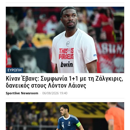
ΕΥΡΩΠΗ
Κίναν Έβανς: Συμφωνία 1+1 με τη Ζάλγκιρις,
δανεικός στους Λόντον Λάιονς
Sportlive Newsroom
-
06/08/2026 19:40