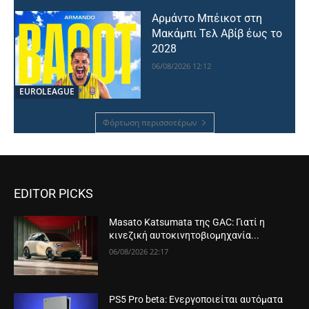
Αρμάντο Μπέικοτ στη
Μακάμπι Τελ Αβίβ έως το
2028
06/08/2026 12:12
EUROLEAGUE
Φόρτωση περισσοτέρων
EDITOR PICKS
Masato Katsumata της GAC: Γιατί η
κινεζική αυτοκινητοβιομηχανία...
06/08/2026 22:17
PS5 Pro beta: Ενεργοποιείται αυτόματα