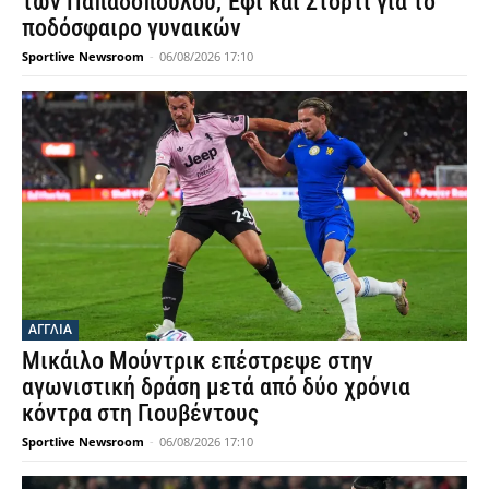
των Παπαδοπούλου, Έφι και Στόρτι για το
ποδόσφαιρο γυναικών
Sportlive Newsroom
-
06/08/2026 17:10
ΑΓΓΛΙΑ
Μικάιλο Μούντρικ επέστρεψε στην
αγωνιστική δράση μετά από δύο χρόνια
κόντρα στη Γιουβέντους
Sportlive Newsroom
-
06/08/2026 17:10