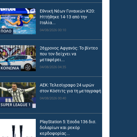
Εθνική Νέων Γυναικών Κ20:
Ηττήθηκε 14-13 από την
Ιταλία...
04/08/2026 00:10
ΠΟΛΟ
26χρονος Αφγανός: Το βίντεο
που τον δείχνει να
μεταφέρει...
04/08/2026 04:35
ΚΟΙΝΩΝΙΑ
ΑΕΚ: Τελεσίγραφο 24 ωρών
στον Κόστιτς για τη μεταγραφή
04/08/2026 00:40
SUPER LEAGUE 1
PlayStation 5: Έσοδα 136 δισ.
δολαρίων και ρεκόρ
κερδοφορίας...