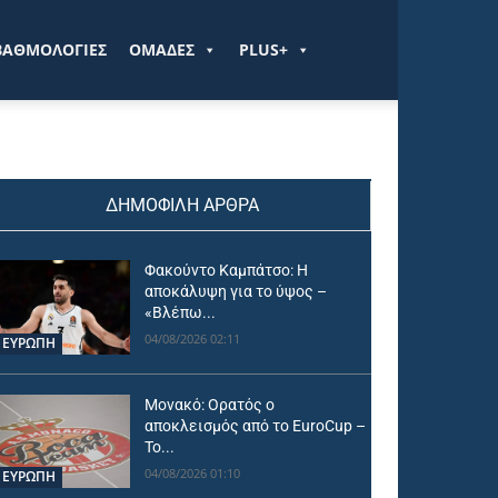
ΒΑΘΜΟΛΟΓΙΕΣ
ΟΜΑΔΕΣ
PLUS+
ΔΗΜΟΦΙΛΗ ΑΡΘΡΑ
Φακούντο Καμπάτσο: Η
αποκάλυψη για το ύψος –
«Βλέπω...
04/08/2026 02:11
ΕΥΡΩΠΗ
Μονακό: Ορατός ο
αποκλεισμός από το EuroCup –
Το...
04/08/2026 01:10
ΕΥΡΩΠΗ