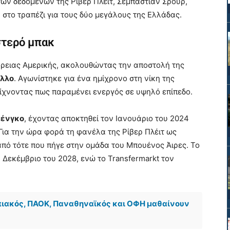
ων δεδομένων της Ρίβερ Πλέιτ, Σεμπάστιαν Σρουρ,
στο τραπέζι για τους δύο μεγάλους της Ελλάδας.
στερό μπακ
Βόρειας Αμερικής, ακολουθώντας την αποστολή της
ελλο
. Αγωνίστηκε για ένα ημίχρονο στη νίκη της
είχνοντας πως παραμένει ενεργός σε υψηλό επίπεδο.
ένγκο
, έχοντας αποκτηθεί τον Ιανουάριο του 2024
Για την ώρα φορά τη φανέλα της Ρίβερ Πλέιτ ως
από τότε που πήγε στην ομάδα του Μπουένος Άιρες. Το
 Δεκέμβριο του 2028, ενώ το Transfermarkt τον
πιακός, ΠΑΟΚ, Παναθηναϊκός και ΟΦΗ μαθαίνουν