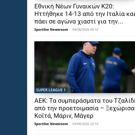
Εθνική Νέων Γυναικών Κ20:
Ηττήθηκε 14-13 από την Ιταλία κα
πάει σε αγώνα χιαστί για την...
Sportlive Newsroom
-
04/08/2026 00:10
SUPER LEAGUE 1
ΑΕΚ: Τα συμπεράσματα του Τζαλίδ
από την προετοιμασία – Ξεχώρισα
Κοϊτά, Μάριν, Μάγερ
Sportlive Newsroom
-
03/08/2026 22:10