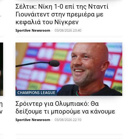
Σέλτικ: Νίκη 1-0 επί της Νταντί
ι
Γιουνάιτεντ στην πρεμιέρα με
κεφαλιά του Νίγκρεν
Sportlive Newsroom
-
03/08/2026 23:40
CHAMPIONS LEAGUE
η
Σρόιντερ για Ολυμπιακό: Θα
ν
δείξουμε τι μπορούμε να κάνουμε
Sportlive Newsroom
-
03/08/2026 22:10