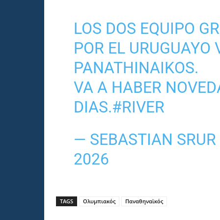
LOS DOS EQUIPO G
POR EL URUGUAYO 
PANATHINAIKOS.
VA A HABER NOVED
DIAS.
#RIVER
— SEBASTIAN SRUR
2026
TAGS
Ολυμπιακός
Παναθηναϊκός