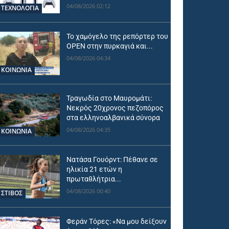
04/08/2026 02:12
ΤΕΧΝΟΛΟΓΙΑ
Το χαμόγελο της ρεπόρτερ του
OPEN στην πυρκαγιά και...
04/08/2026 04:34
ΚΟΙΝΩΝΙΑ
Τραγωδία στο Μαυρομάτι:
Νεκρός 20χρονος πεζοπόρος
στα ελληνοαλβανικά σύνορα
04/08/2026 04:35
ΚΟΙΝΩΝΙΑ
Νατάσα Γουόρντ: Πέθανε σε
ηλικία 21 ετών η
πρωταθλήτρια...
04/08/2026 00:40
ΣΤΙΒΟΣ
Φεράν Τόρες: «Να μου δείξουν