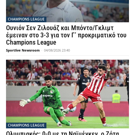
CHAMPIONS LEAGUE
Ουνιόν Σεν Ζιλουάζ και Μπόντο/Γκλιμτ
έμειναν στο 3-3 για τον Γ’ προκριματικό του
Champions League
Sportlive Newsroom
-
04/08/2026 23:40
CHAMPIONS LEAGUE
Ολυμπιακός: 0-0 με τη Ναϊμέγκεν, ο Ζότα