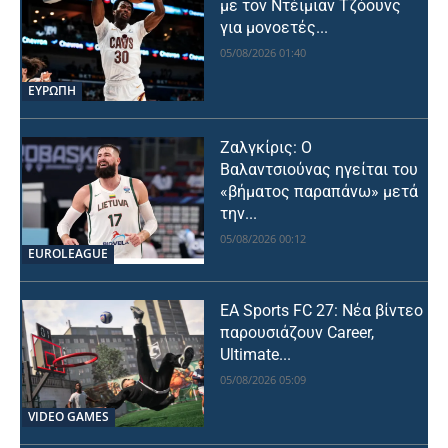
με τον Ντέιμιαν Τζόουνς
για μονοετές...
05/08/2026 01:40
ΕΥΡΩΠΗ
Ζαλγκίρις: Ο
Βαλαντσιούνας ηγείται του
«βήματος παραπάνω» μετά
την...
05/08/2026 00:12
EUROLEAGUE
EA Sports FC 27: Νέα βίντεο
παρουσιάζουν Career,
Ultimate...
05/08/2026 05:09
VIDEO GAMES