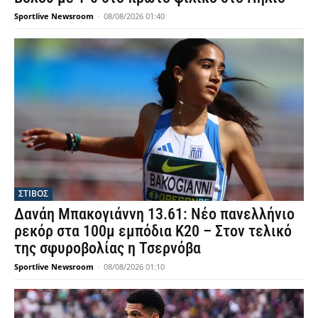
Sportlive Newsroom
-
08/08/2026 01:40
ΣΤΙΒΟΣ
Δανάη Μπακογιάννη 13.61: Νέο πανελλήνιο
ρεκόρ στα 100μ εμπόδια Κ20 – Στον τελικό
της σφυροβολίας η Τσερνόβα
Sportlive Newsroom
-
08/08/2026 01:10