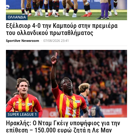
OΛΛΑΝΔΊΑ
Εξέλσιορ 4-0 την Καμπούρ στην πρεμιέρα
του ολλανδικού πρωταθλήματος
Sportlive Newsroom
-
07/08/2026 23:41
SUPER LEAGUE 1
Ηρακλής: Ο Νταμ Γκέιγ υποψήφιος για την
επίθεση – 150.000 ευρώ ζητά η Λε Μαν