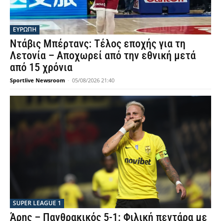
ΕΥΡΩΠΗ
Ντάβις Μπέρτανς: Τέλος εποχής για τη
Λετονία – Αποχωρεί από την εθνική μετά
από 15 χρόνια
Sportlive Newsroom
-
05/08/2026 21:40
SUPER LEAGUE 1
Άρης – Πανθρακικός 5-1: Φιλική πεντάρα με