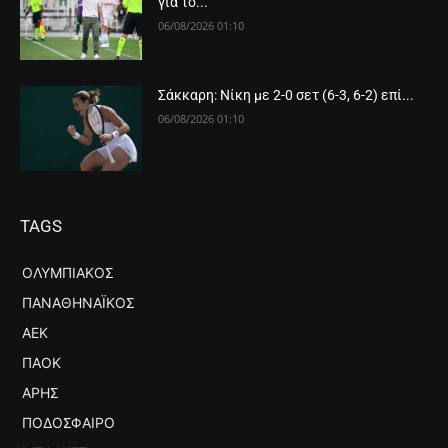
για το...
06/08/2026 01:10
Σάκκαρη: Νίκη με 2-0 σετ (6-3, 6-2) επί...
06/08/2026 01:10
TAGS
ΟΛΥΜΠΙΑΚΌΣ
ΠΑΝΑΘΗΝΑΪΚΌΣ
ΑΕΚ
ΠΑΟΚ
ΆΡΗΣ
ΠΟΔΌΣΦΑΙΡΟ