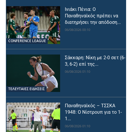
Ινιάκι Πένια: Ο
Παναθηναϊκός πρέπει να
διατηρήσει την απόδοση...
06/08/2026 00:10
CONFERENCE LEAGUE
Σάκκαρη: Νίκη με 2-0 σετ (6-
3, 6-2) επί της...
06/08/2026 01:10
ΤΕΛΕΥΤΑΙΕΣ ΕΙΔΗΣΕΙΣ
Παναθηναϊκός – ΤΣΣΚΑ
1948: Ο Νίστρουπ για το 1-
1...
06/08/2026 01:10