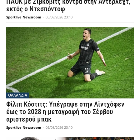
ΠΑΟΚ με Ζίβκοβιτς κόντρα στην Άντερλεχτ,
εκτός ο Ντεσπόντοφ
Sportlive Newsroom
-
05/08/2026 23:10
OΛΛΑΝΔΊΑ
Φίλιπ Κόστιτς: Υπέγραψε στην Αϊντχόφεν
έως το 2028 η μεταγραφή του Σέρβου
αριστερού μπακ
Sportlive Newsroom
-
05/08/2026 23:10