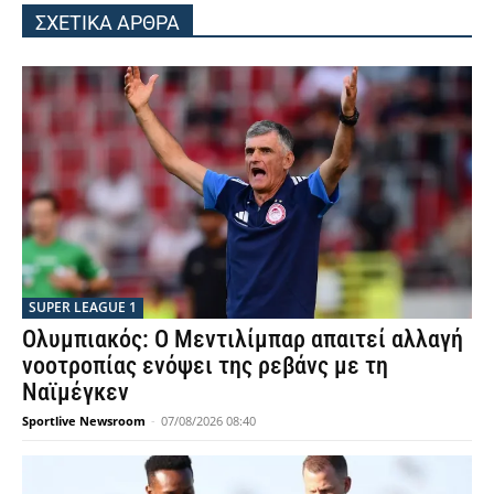
ΣΧΕΤΙΚΑ ΑΡΘΡΑ
SUPER LEAGUE 1
Ολυμπιακός: Ο Μεντιλίμπαρ απαιτεί αλλαγή
νοοτροπίας ενόψει της ρεβάνς με τη
Ναϊμέγκεν
Sportlive Newsroom
-
07/08/2026 08:40