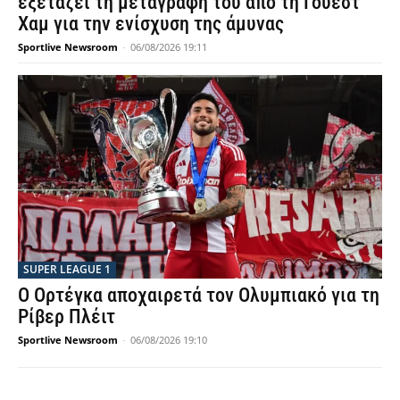
εξετάζει τη μεταγραφή του από τη Γουέστ
Χαμ για την ενίσχυση της άμυνας
Sportlive Newsroom
-
06/08/2026 19:11
SUPER LEAGUE 1
Ο Ορτέγκα αποχαιρετά τον Ολυμπιακό για τη
Ρίβερ Πλέιτ
Sportlive Newsroom
-
06/08/2026 19:10