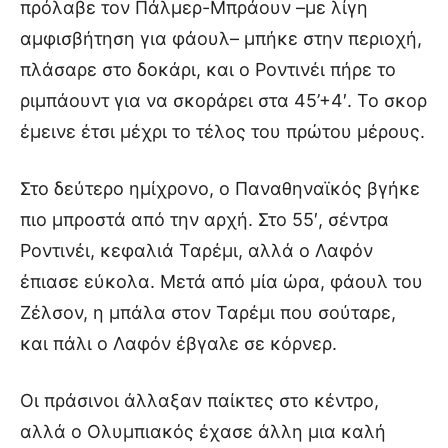
πρόλαβε τον Πάλμερ-Μπράουν –με λίγη
αμφισβήτηση για φάουλ– μπήκε στην περιοχή,
πλάσαρε στο δοκάρι, και ο Ροντινέι πήρε το
ριμπάουντ για να σκοράρει στα 45’+4′. Το σκορ
έμεινε έτσι μέχρι το τέλος του πρώτου μέρους.
Στο δεύτερο ημίχρονο, ο Παναθηναϊκός βγήκε
πιο μπροστά από την αρχή. Στο 55′, σέντρα
Ροντινέι, κεφαλιά Ταρέμι, αλλά ο Λαφόν
έπιασε εύκολα. Μετά από μία ώρα, φάουλ του
Ζέλσον, η μπάλα στον Ταρέμι που σούταρε,
και πάλι ο Λαφόν έβγαλε σε κόρνερ.
Οι πράσινοι άλλαξαν παίκτες στο κέντρο,
αλλά ο Ολυμπιακός έχασε άλλη μια καλή