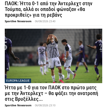
ΠΑΟΚ: Ήττα 0-1 από την Άντερλεχτ στην
Τούμπα, αλλά οι οπαδοί φώναξαν «θα
προκριθείς» για τη ρεβάνς
Sportlive Newsroom
-
06/08/2026 23:40
EUROPA LEAGUE
Ήττα με 1-0 για τον ΠΑΟΚ στο πρώτο ματς
με την Άντερλεχτ – θα ψάξει την ανατροπή
στις Βρυξέλλες...
Sportlive Newsroom
-
06/08/2026 23:10