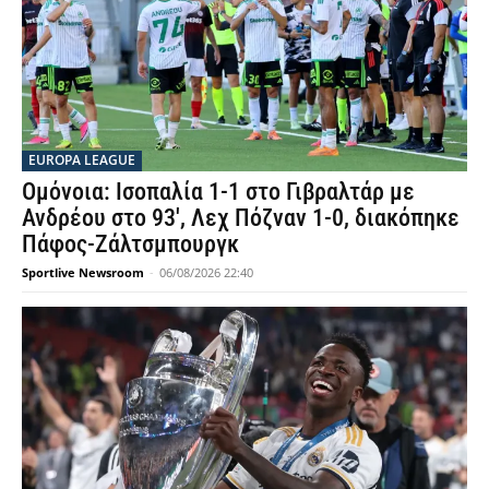
EUROPA LEAGUE
Ομόνοια: Ισοπαλία 1-1 στο Γιβραλτάρ με
Ανδρέου στο 93′, Λεχ Πόζναν 1-0, διακόπηκε
Πάφος-Ζάλτσμπουργκ
Sportlive Newsroom
-
06/08/2026 22:40