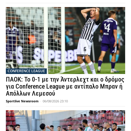
CONFERENCE LEAGUE
ΠΑΟΚ: Το 0-1 με την Άντερλεχτ και ο δρόμος
για Conference League με αντίπαλο Μπραν ή
Απόλλων Λεμεσού
Sportlive Newsroom
-
06/08/2026 23:10