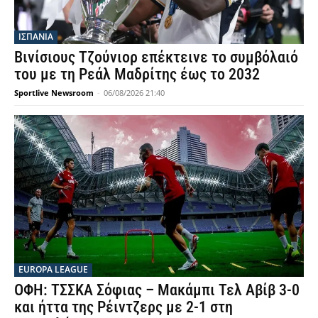
ΙΣΠΑΝΙΑ
Βινίσιους Τζούνιορ επέκτεινε το συμβόλαιό
του με τη Ρεάλ Μαδρίτης έως το 2032
Sportlive Newsroom
-
06/08/2026 21:40
EUROPA LEAGUE
ΟΦΗ: ΤΣΣΚΑ Σόφιας – Μακάμπι Τελ Αβίβ 3-0
και ήττα της Ρέιντζερς με 2-1 στη