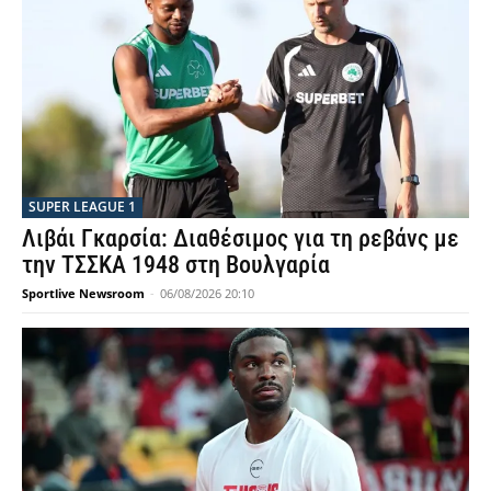
SUPER LEAGUE 1
Λιβάι Γκαρσία: Διαθέσιμος για τη ρεβάνς με
την ΤΣΣΚΑ 1948 στη Βουλγαρία
Sportlive Newsroom
-
06/08/2026 20:10