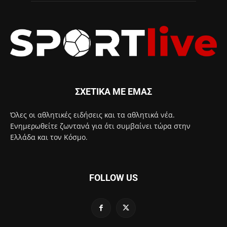
ΣΧΕΤΙΚΑ ΜΕ ΕΜΑΣ
Όλες οι αθλητικές ειδήσεις και τα αθλητικά νέα.
Ενημερωθείτε ζωντανά για ότι συμβαίνει τώρα στην
Ελλάδα και τον Κόσμο.
FOLLOW US