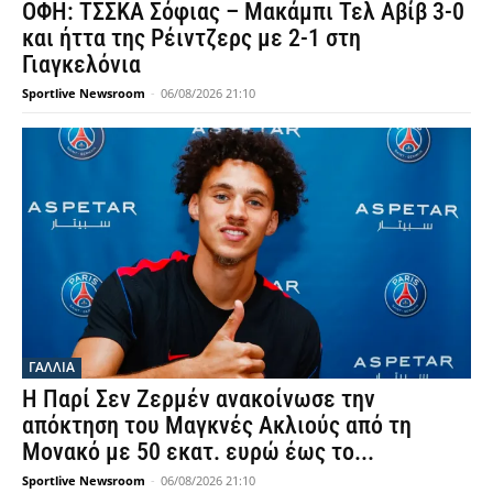
ΟΦΗ: ΤΣΣΚΑ Σόφιας – Μακάμπι Τελ Αβίβ 3-0
και ήττα της Ρέιντζερς με 2-1 στη
Γιαγκελόνια
Sportlive Newsroom
-
06/08/2026 21:10
ΓΑΛΛΙΑ
Η Παρί Σεν Ζερμέν ανακοίνωσε την
απόκτηση του Μαγκνές Ακλιούς από τη
Μονακό με 50 εκατ. ευρώ έως το...
Sportlive Newsroom
-
06/08/2026 21:10