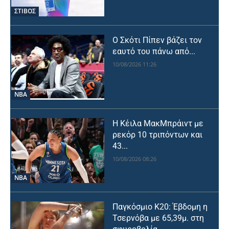
ΣΤΙΒΟΣ
Ο Σκότι Πίπεν βάζει τον
εαυτό του πάνω από...
10/08/2026 11:26
NBA
Η Κέιλα ΜακΜπράιντ με
ρεκόρ 10 τριπόντων και
43...
10/08/2026 08:26
NBA
Παγκόσμιο Κ20: Έβδομη η
Τσερνόβα με 65,39μ. στη