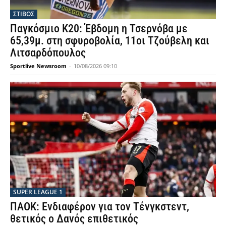
ΣΤΙΒΟΣ
Παγκόσμιο Κ20: Έβδομη η Τσερνόβα με
65,39μ. στη σφυροβολία, 11οι Τζούβελη και
Λιτσαρδόπουλος
Sportlive Newsroom
-
10/08/2026 09:10
SUPER LEAGUE 1
ΠΑΟΚ: Ενδιαφέρον για τον Τένγκστεντ,
θετικός ο Δανός επιθετικός