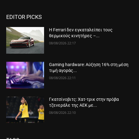
EDITOR PICKS
Η Ferrari δεν εγκαταλείπει τους
θερμικούς κινητήρες –...
08/08/2026 22:17
Gaming hardware: Αύξηση 16% στη μέση
τιμή αγοράς...
08/08/2026 22:11
Γκατσίνοβιτς: Χατ-τρικ στην πρόβα
τζενεράλε της ΑΕΚ με...
08/08/2026 22:10