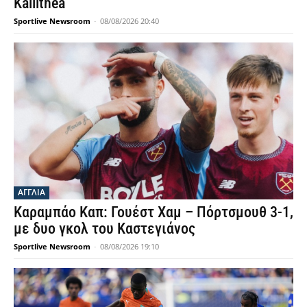
Kallithea
Sportlive Newsroom
-
08/08/2026 20:40
ΑΓΓΛΙΑ
Καραμπάο Καπ: Γουέστ Χαμ – Πόρτσμουθ 3-1,
με δυο γκολ του Καστεγιάνος
Sportlive Newsroom
-
08/08/2026 19:10