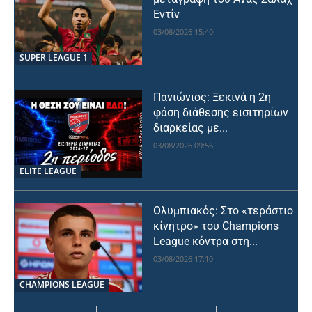
Εντίν
03/08/2026 15:40
SUPER LEAGUE 1
Πανιώνιος: Ξεκινά η 2η
φάση διάθεσης εισιτηρίων
διαρκείας με...
03/08/2026 09:56
ELITE LEAGUE
Ολυμπιακός: Στο «τεράστιο
κίνητρο» του Champions
League κόντρα στη...
03/08/2026 17:10
CHAMPIONS LEAGUE