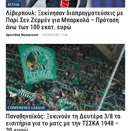
ΑΓΓΛΙΑ
Λίβερπουλ: Ξεκίνησαν διαπραγματεύσεις με
Παρί Σεν Ζερμέν για Μπαρκολά – Πρόταση
άνω των 100 εκατ. ευρώ
Sportlive Newsroom
-
03/08/2026 17:40
CONFERENCE LEAGUE
Παναθηναϊκός: Ξεκινούν τη Δευτέρα 3/8 τα
εισιτήρια για το ματς με την ΤΣΣΚΑ 1948 –
20 ευρώ