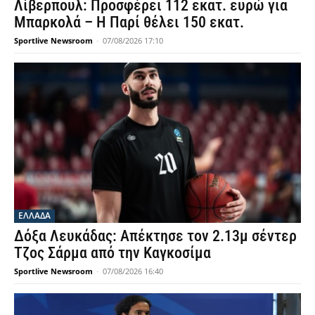
Λίβερπουλ: Προσφέρει 112 εκατ. ευρώ για
Μπαρκολά – Η Παρί θέλει 150 εκατ.
Sportlive Newsroom
-
07/08/2026 17:10
ΕΛΛΑΔΑ
Δόξα Λευκάδας: Απέκτησε τον 2.13μ σέντερ
Τζος Σάρμα από την Καγκοσίμα
Sportlive Newsroom
-
07/08/2026 16:40