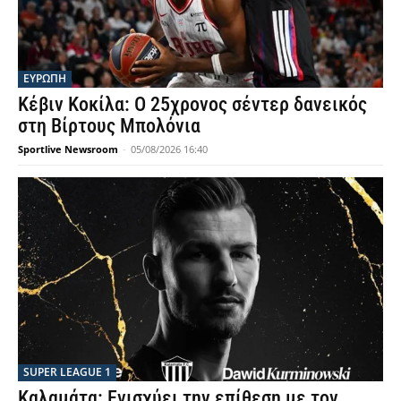
ΕΥΡΩΠΗ
Κέβιν Κοκίλα: Ο 25χρονος σέντερ δανεικός
στη Βίρτους Μπολόνια
Sportlive Newsroom
-
05/08/2026 16:40
SUPER LEAGUE 1
Καλαμάτα: Ενισχύει την επίθεση με τον