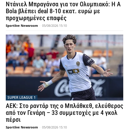
Ντάνιελ Μπραγάνσα για τον Ολυμπιακό: Η A
Bola βλέπει deal 8-10 εκατ. ευρώ με
προχωρημένες επαφές
Sportlive Newsroom
-
05/08/2026 15:10
SUPER LEAGUE 1
ΑΕΚ: Στο ραντάρ της ο Μπλάθκεθ, ελεύθερος
από τον Γενάρη – 33 συμμετοχές με 4 γκολ
πέρσι
Sportlive Newsroom
-
05/08/2026 15:10