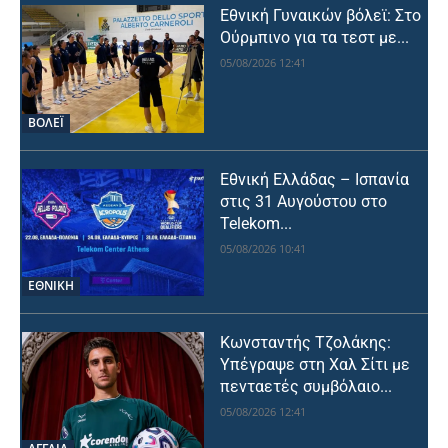
Εθνική Γυναικών βόλεϊ: Στο
Ούρμπινο για τα τεστ με...
05/08/2026 12:41
ΒΟΛΕΪ
Εθνική Ελλάδας – Ισπανία
στις 31 Αυγούστου στο
Telekom...
05/08/2026 10:41
ΕΘΝΙΚΉ
Κωνσταντής Τζολάκης:
Υπέγραψε στη Χαλ Σίτι με
πενταετές συμβόλαιο...
05/08/2026 12:41