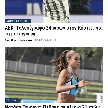
SUPER LEAGUE 1
ΑΕΚ: Τελεσίγραφο 24 ωρών στον Κόστιτς για
τη μεταγραφή
Sportlive Newsroom
-
04/08/2026 00:40
ΣΤΙΒΟΣ
Νατάσα Γουόρντ: Πέθανε σε ηλικία 21 ετών