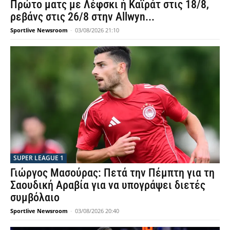
Πρώτο ματς με Λέφσκι ή Καϊράτ στις 18/8,
ρεβάνς στις 26/8 στην Allwyn...
Sportlive Newsroom
-
03/08/2026 21:10
SUPER LEAGUE 1
Γιώργος Μασούρας: Πετά την Πέμπτη για τη
Σαουδική Αραβία για να υπογράψει διετές
συμβόλαιο
Sportlive Newsroom
-
03/08/2026 20:40