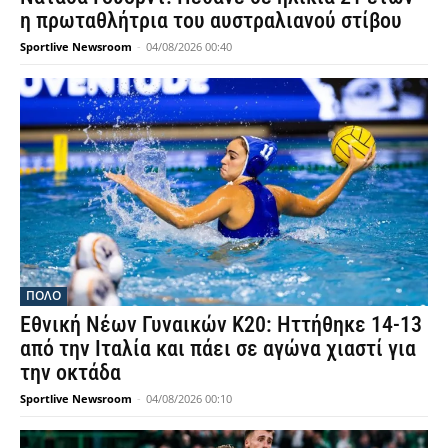
η πρωταθλήτρια του αυστραλιανού στίβου
Sportlive Newsroom
-
04/08/2026 00:40
ΠΟΛΟ
Εθνική Νέων Γυναικών Κ20: Ηττήθηκε 14-13
από την Ιταλία και πάει σε αγώνα χιαστί για
την οκτάδα
Sportlive Newsroom
-
04/08/2026 00:10