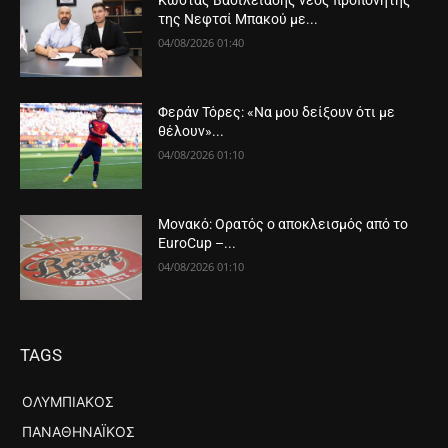
Κώστας Βασιλειάδης νέος προπονητής
της Νεφτσί Μπακού με...
04/08/2026 01:40
Φεράν Τόρες: «Να μου δείξουν ότι με
θέλουν»...
04/08/2026 01:10
Μονακό: Ορατός ο αποκλεισμός από το
EuroCup –...
04/08/2026 01:10
TAGS
ΟΛΥΜΠΙΑΚΌΣ
ΠΑΝΑΘΗΝΑΪΚΌΣ