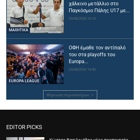
χάλκινο μετάλλιο στο
Παγκόσμιο Πάλης U17 με...
03/08/2026 10:10
ΜΑΧΗΤΙΚΑ
ΟΦΗ έμαθε τον αντίπαλό
του στα playoffs του
Europa...
03/08/2026 14:40
EUROPA LEAGUE
Φόρτωση περισσοτέρων
EDITOR PICKS