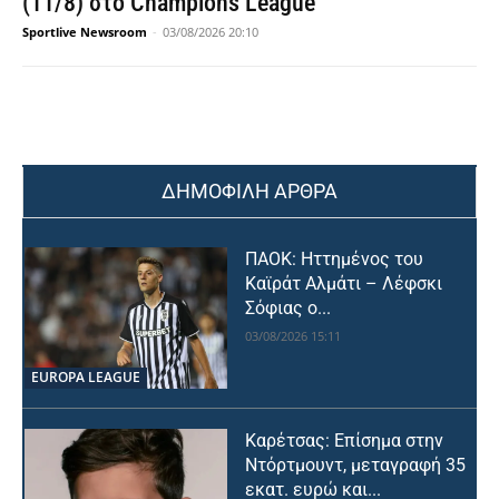
(11/8) στο Champions League
Sportlive Newsroom
-
03/08/2026 20:10
ΔΗΜΟΦΙΛΗ ΑΡΘΡΑ
ΠΑΟΚ: Ηττημένος του
Καϊράτ Αλμάτι – Λέφσκι
Σόφιας ο...
03/08/2026 15:11
EUROPA LEAGUE
Καρέτσας: Επίσημα στην
Ντόρτμουντ, μεταγραφή 35
εκατ. ευρώ και...