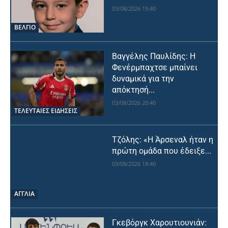
03/08/2026 15:40
ΒΕΛΓΙΟ
Βαγγέλης Παυλίδης: Η
Φενέρμπαχτσε μπαίνει
δυναμικά για την
απόκτησή...
03/08/2026 20:40
ΤΕΛΕΥΤΑΙΕΣ ΕΙΔΗΣΕΙΣ
Τζόλης: «Η Άρσεναλ ήταν η
πρώτη ομάδα που έδειξε...
03/08/2026 18:40
ΑΓΓΛΙΑ
Γκεβόργκ Χαρουτιουνιάν: